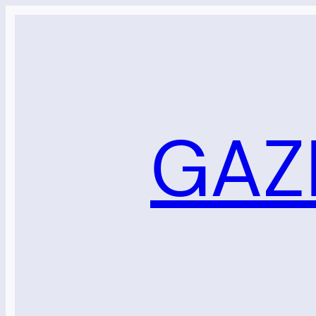
Sari
la
conținut
GAZ