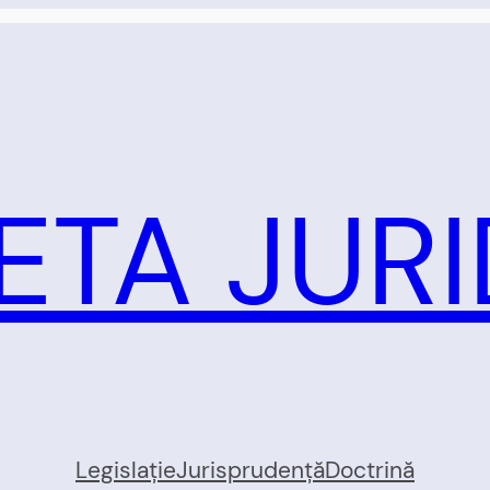
ETA JURI
Legislație
Jurisprudență
Doctrină