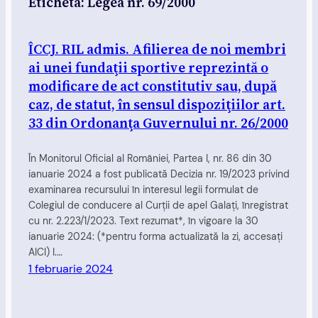
Etichetă:
Legea nr. 69/2000
ÎCCJ. RIL admis. Afilierea de noi membri
ai unei fundaţii sportive reprezintă o
modificare de act constitutiv sau, după
caz, de statut, în sensul dispoziţiilor art.
33 din Ordonanţa Guvernului nr. 26/2000
În Monitorul Oficial al României, Partea I, nr. 86 din 30
ianuarie 2024 a fost publicată Decizia nr. 19/2023 privind
examinarea recursului în interesul legii formulat de
Colegiul de conducere al Curţii de apel Galaţi, înregistrat
cu nr. 2.223/1/2023. Text rezumat*, în vigoare la 30
ianuarie 2024: (*pentru forma actualizată la zi, accesați
AICI) I.…
1 februarie 2024