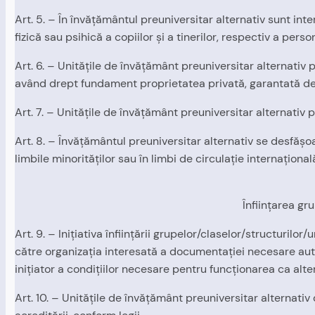
Art. 5. – În învăţământul preuniversitar alternativ sunt inte
fizică sau psihică a copiilor şi a tinerilor, respectiv a perso
Art. 6. – Unităţile de învăţământ preuniversitar alternativ
având drept fundament proprietatea privată, garantată de 
Art. 7. – Unităţile de învăţământ preuniversitar alternativ 
Art. 8. – Învăţământul preuniversitar alternativ se desfăşoa
limbile minorităţilor sau în limbi de circulaţie internaţional
Înfiinţarea gr
Art. 9. – Iniţiativa înfiinţării grupelor/claselor/structuri
către organizaţia interesată a documentaţiei necesare autori
iniţiator a condiţiilor necesare pentru funcţionarea ca alt
Art. 10. – Unităţile de învăţământ preuniversitar alternativ