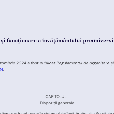
 şi funcţionare a învăţământului preuniversi
 octombrie 2024 a fost publicat Regulamentul de organizare şi
24
.
CAPITOLUL I
Dispoziţii generale
rnativelor educaţionale în sistemul de învăţământ din România şi