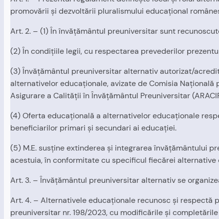
promovării şi dezvoltării pluralismului educaţional române
Art. 2. – (1) În învăţământul preuniversitar sunt recunoscu
(2) În condiţiile legii, cu respectarea prevederilor prezentu
(3) Învăţământul preuniversitar alternativ autorizat/acredi
alternativelor educaţionale, avizate de Comisia Naţională 
Asigurare a Calităţii în Învăţământul Preuniversitar (ARACI
(4) Oferta educaţională a alternativelor educaţionale respe
beneficiarilor primari şi secundari ai educaţiei.
(5) M.E. susţine extinderea şi integrarea învăţământului pr
acestuia, în conformitate cu specificul fiecărei alternative
Art. 3. – Învăţământul preuniversitar alternativ se organize
Art. 4. – Alternativele educaţionale recunosc şi respectă 
preuniversitar nr. 198/2023, cu modificările şi completările 