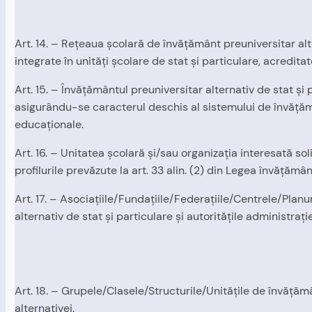
Art. 14. – Reţeaua şcolară de învăţământ preuniversitar alte
integrate în unităţi şcolare de stat şi particulare, acredita
Art. 15. – Învăţământul preuniversitar alternativ de stat şi 
asigurându-se caracterul deschis al sistemului de învăţămân
educaţionale.
Art. 16. – Unitatea şcolară şi/sau organizaţia interesată soli
profilurile prevăzute la art. 33 alin. (2) din Legea învăţămâ
Art. 17. – Asociaţiile/Fundaţiile/Federaţiile/Centrele/Plan
alternativ de stat şi particulare şi autorităţile administraţi
Art. 18. – Grupele/Clasele/Structurile/Unităţile de învăţăm
alternativei.