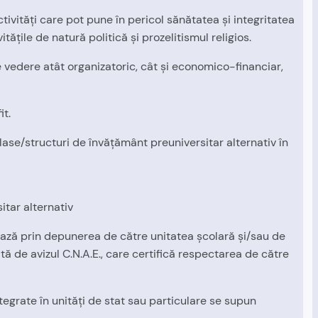
ctivităţi care pot pune în pericol sănătatea şi integritatea
ităţile de natură politică şi prozelitismul religios.
de vedere atât organizatoric, cât şi economico-financiar,
it.
clase/structuri de învăţământ preuniversitar alternativ în
itar alternativ
tizează prin depunerea de către unitatea şcolară şi/sau de
tă de avizul C.N.A.E., care certifică respectarea de către
ntegrate în unităţi de stat sau particulare se supun