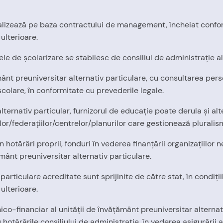
lizează pe baza contractului de management, încheiat conform
ulterioare.
ele de şcolarizare se stabilesc de consiliul de administraţie al f
ământ preuniversitar alternativ particulare, cu consultarea per
 şcolare, în conformitate cu prevederile legale.
ernativ particular, furnizorul de educaţie poate derula şi alte a
lor/federaţiilor/centrelor/planurilor care gestionează pluralis
rin hotărâri proprii, fonduri în vederea finanţării organizaţiil
ământ preuniversitar alternativ particulare.
particulare acreditate sunt sprijinite de către stat, în condiţii
ulterioare.
financiar al unităţii de învăţământ preuniversitar alternativ 
u hotărârile consiliului de administraţie, în vederea asigurării 