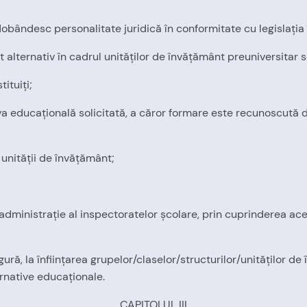
 dobândesc personalitate juridică în conformitate cu legislaţia 
nt alternativ în cadrul unităţilor de învăţământ preuniversita
tituiţi;
va educaţională solicitată, a căror formare este recunoscută de
 unităţii de învăţământ;
 administraţie al inspectoratelor şcolare, prin cuprinderea ace
igură, la înfiinţarea grupelor/claselor/structurilor/unităţilor 
ernative educaţionale.
CAPITOLUL III