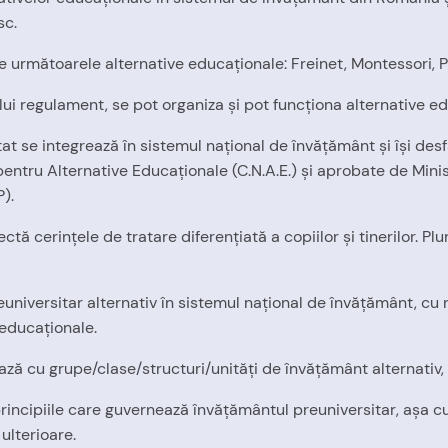
sc.
te următoarele alternative educaţionale: Freinet, Montessori, 
lui regulament, se pot organiza şi pot funcţiona alternative edu
tat se integrează în sistemul naţional de învăţământ şi îşi des
pentru Alternative Educaţionale (C.N.A.E.) şi aprobate de Min
P).
ctă cerinţele de tratare diferenţiată a copiilor şi tinerilor. 
euniversitar alternativ în sistemul naţional de învăţământ, cu
 educaţionale.
ază cu grupe/clase/structuri/unităţi de învăţământ alternativ, 
principiile care guvernează învăţământul preuniversitar, aşa c
ulterioare.