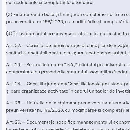
cu modificările şi completările ulterioare.
(3) Finanţarea de bază şi finanţarea complementară se rea
preuniversitar nr. 198/2023, cu modificările şi completările 
(4) În învăţământul preuniversitar alternativ particular, tax
Art. 22. – Consiliul de administraţie al unităţilor de învăţ
venituri şi cheltuieli pentru a asigura funcţionarea unităţii
Art. 23. – Pentru finanţarea învăţământului preuniversitar alt
conformitate cu prevederile statutului asociaţiilor/fundaţii
Art. 24. – Consiliile judeţene/Consiliile locale pot aloca, p
şi care organizează activitate în cadrul unităţilor de învăţ
Art. 25. – Unităţile de învăţământ preuniversitar alternativ 
preuniversitar nr. 198/2023, cu modificările şi completările 
Art. 26. – Documentele specifice managementului economico-
lor se face potrivit prevederilor legale şi în conformitate c