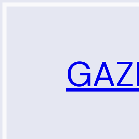
Sari
la
conținut
GAZ