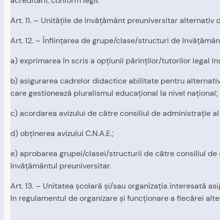
acreditării, conform legii.
Art. 11. – Unităţile de învăţământ preuniversitar alternativ
Art. 12. – Înfiinţarea de grupe/clase/structuri de învăţămâ
a) exprimarea în scris a opţiunii părinţilor/tutorilor legal ins
b) asigurarea cadrelor didactice abilitate pentru alternati
care gestionează pluralismul educaţional la nivel naţional;
c) acordarea avizului de către consiliul de administraţie al
d) obţinerea avizului C.N.A.E.;
e) aprobarea grupei/clasei/structurii de către consiliul de
învăţământul preuniversitar.
Art. 13. – Unitatea şcolară şi/sau organizaţia interesată as
în regulamentul de organizare şi funcţionare a fiecărei alt