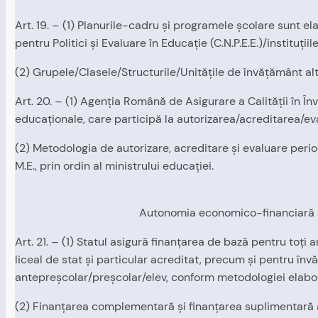
Art. 19. – (1) Planurile-cadru şi programele şcolare sunt e
pentru Politici şi Evaluare în Educaţie (C.N.P.E.E.)/institu
(2) Grupele/Clasele/Structurile/Unităţile de învăţământ alte
Art. 20. – (1) Agenţia Română de Asigurare a Calităţii în În
educaţionale, care participă la autorizarea/acreditarea/eva
(2) Metodologia de autorizare, acreditare şi evaluare period
M.E., prin ordin al ministrului educaţiei.
Autonomia economico-financiară a u
Art. 21. – (1) Statul asigură finanţarea de bază pentru toţi 
liceal de stat şi particular acreditat, precum şi pentru înv
antepreşcolar/preşcolar/elev, conform metodologiei elabo
(2) Finanţarea complementară şi finanţarea suplimentară a 