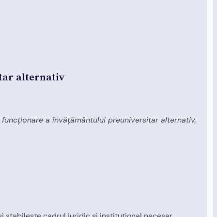
tar alternativ
 funcţionare a învăţământului preuniversitar alternativ,
 stabileşte cadrul juridic şi instituţional necesar