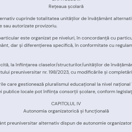
Reţeaua şcolară
rnativ cuprinde totalitatea unităţilor de învăţământ alternativ 
te sau autorizate provizoriu.
particular este organizat pe niveluri, în concordanţă cu particul
t, dar şi diferenţierea specifică, în conformitate cu regulame
cită, la înfiinţarea claselor/structurilor/unităţilor de învăţămân
ntului preuniversitar nr. 198/2023, cu modificările şi completări
urile care gestionează pluralismul educaţional la nivel naţiona
ei publice locale pot înfiinţa consorţii şcolare, conform legislaţ
CAPITOLUL IV
Autonomia organizatorică şi funcţională
ânt preuniversitar alternativ dispun de autonomie organizatori