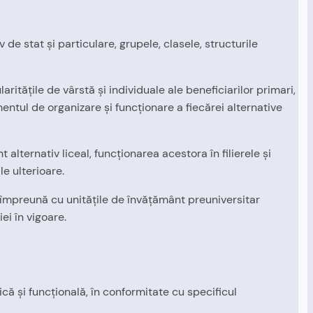
de stat şi particulare, grupele, clasele, structurile
arităţile de vârstă şi individuale ale beneficiarilor primari,
ntul de organizare şi funcţionare a fiecărei alternative
t alternativ liceal, funcţionarea acestora în filierele şi
le ulterioare.
l împreună cu unităţile de învăţământ preuniversitar
iei în vigoare.
că şi funcţională, în conformitate cu specificul