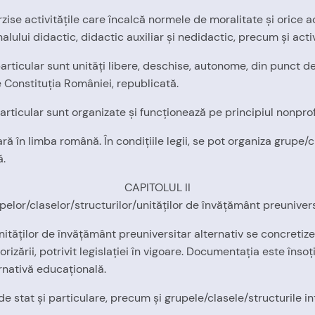
rzise activităţile care încalcă normele de moralitate şi orice a
nalului didactic, didactic auxiliar şi nedidactic, precum şi activ
 particular sunt unităţi libere, deschise, autonome, din punct 
Constituţia României, republicată.
particular sunt organizate şi funcţionează pe principiul nonprof
ră în limba română. În condiţiile legii, se pot organiza grupe/
ă.
CAPITOLUL II
upelor/claselor/structurilor/unităţilor de învăţământ preunivers
lor/unităţilor de învăţământ preuniversitar alternativ se concre
zării, potrivit legislaţiei în vigoare. Documentaţia este însoţi
ernativă educaţională.
 de stat şi particulare, precum şi grupele/clasele/structurile i