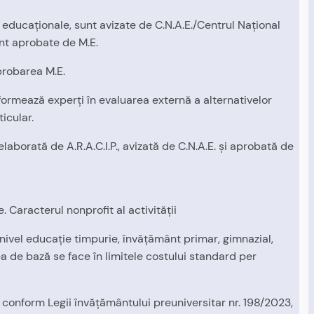
r educaţionale, sunt avizate de C.N.A.E./Centrul Naţional
sunt aprobate de M.E.
aprobarea M.E.
, formează experţi în evaluarea externă a alternativelor
icular.
laborată de A.R.A.C.I.P., avizată de C.N.A.E. şi aprobată de
Caracterul nonprofit al activităţii
iv nivel educaţie timpurie, învăţământ primar, gimnazial,
ea de bază se face în limitele costului standard per
 conform Legii învăţământului preuniversitar nr. 198/2023,