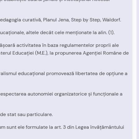
Pedagogia curativă, Planul Jena, Step by Step, Waldorf.
caţionale, altele decât cele menţionate la alin. (1).
făşoară activitatea în baza regulamentelor proprii ale
isterul Educaţiei (M.E.), la propunerea Agenţiei Române de
Pluralismul educaţional promovează libertatea de opţiune a
 respectarea autonomiei organizatorice şi funcţionale a
de stat sau particulare.
um sunt ele formulate la art. 3 din Legea învăţământului