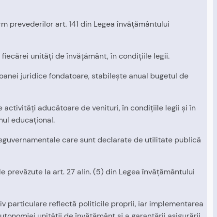
 prevederilor art. 141 din Legea învăţământului
iecărei unităţi de învăţământ, în condiţiile legii.
soanei juridice fondatoare, stabileşte anual bugetul de
ctivităţi aducătoare de venituri, în condiţiile legii şi în
mul educaţional.
or neguvernamentale care sunt declarate de utilitate publică
le prevăzute la art. 27 alin. (5) din Legea învăţământului
particulare reflectă politicile proprii, iar implementarea
autonomiei unităţii de învăţământ şi a garantării asigurării