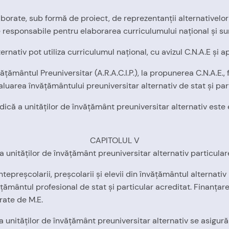
laborate, sub formă de proiect, de reprezentanţii alternativelo
ţiile responsabile pentru elaborarea curriculumului naţional şi 
rnativ pot utiliza curriculumul naţional, cu avizul C.N.A.E şi 
văţământul Preuniversitar (A.R.A.C.I.P.), la propunerea C.N.A.E.
luarea învăţământului preuniversitar alternativ de stat şi part
ică a unităţilor de învăţământ preuniversitar alternativ este e
CAPITOLUL V
nităţilor de învăţământ preuniversitar alternativ particulare. 
antepreşcolarii, preşcolarii şi elevii din învăţământul alternat
ăţământul profesional de stat şi particular acreditat. Finanţar
rate de M.E.
unităţilor de învăţământ preuniversitar alternativ se asigură