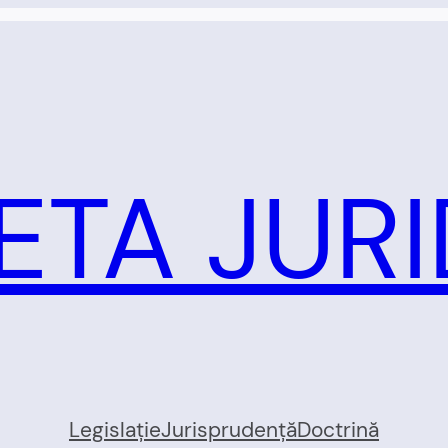
ETA JURI
Legislație
Jurisprudență
Doctrină