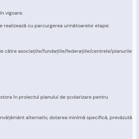
în vigoare.
r se realizează cu parcurgerea următoarelor etape:
 către asociaţiile/fundaţiile/federaţiile/centrele/planurile
stora în proiectul planului de şcolarizare pentru
de învăţământ alternativ, dotarea minimă specifică, prevăzută