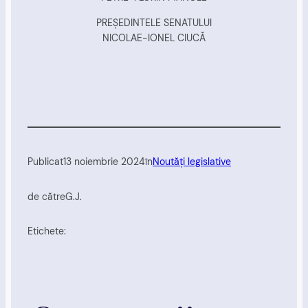
PREŞEDINTELE SENATULUI
NICOLAE-IONEL CIUCĂ
Publicat
13 noiembrie 2024
în
Noutăți legislative
de către
G.J.
Etichete: