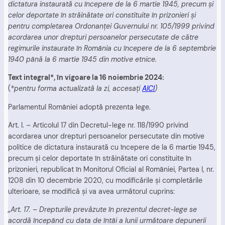
dictatura instaurată cu începere de la 6 martie 1945, precum şi
celor deportate în străinătate ori constituite în prizonieri şi
pentru completarea Ordonanţei Guvernului nr. 105/1999 privind
acordarea unor drepturi persoanelor persecutate de către
regimurile instaurate în România cu începere de la 6 septembrie
1940 până la 6 martie 1945 din motive etnice.
Text integral*, în vigoare la 16 noiembrie 2024:
(
*pentru forma actualizată la zi, accesați
AICI
)
Parlamentul României adoptă prezenta lege.
Art. I. – Articolul 17 din Decretul-lege nr. 118/1990 privind
acordarea unor drepturi persoanelor persecutate din motive
politice de dictatura instaurată cu începere de la 6 martie 1945,
precum şi celor deportate în străinătate ori constituite în
prizonieri, republicat în Monitorul Oficial al României, Partea I, nr.
1208 din 10 decembrie 2020, cu modificările şi completările
ulterioare, se modifică şi va avea următorul cuprins:
„Art. 17. – Drepturile prevăzute în prezentul decret-lege se
acordă începând cu data de întâi a lunii următoare depunerii