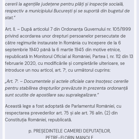
cererii la agenţiile judeţene pentru plăţi şi inspecţie socială,
respectiv a municipiului Bucureşti şi se suportă din bugetul de
stat.”
Art. II. – După articolul 7 din Ordonanţa Guvernului nr. 105/1999
privind acordarea unor drepturi persoanelor persecutate de
către regimurile instaurate în România cu începere de la 6
septembrie 1940 până la 6 martie 1945 din motive etnice,
republicată în Monitorul Oficial al României, Partea I, nr. 112 din 13
februarie 2020, cu modificările şi completările ulterioare, se
introduce un nou articol, art. 7¹, cu următorul cuprins:
„Art. 7¹. – Documentele şi actele oficiale care însoţesc cererile
pentru stabilirea drepturilor prevăzute în prezenta ordonanţă
sunt scutite de apostilare sau supralegalizare.”
Această lege a fost adoptată de Parlamentul României, cu
respectarea prevederilor art. 75 şi ale art. 76 alin. (2) din
Constituţia României, republicată.
p. PREŞEDINTELE CAMEREI DEPUTAŢILOR,
PETRE-FLORIN MANOLE