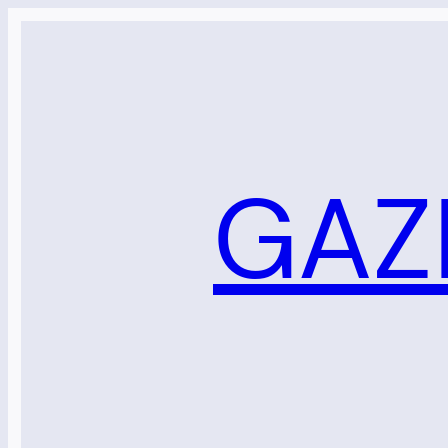
Sari
la
conținut
GAZ