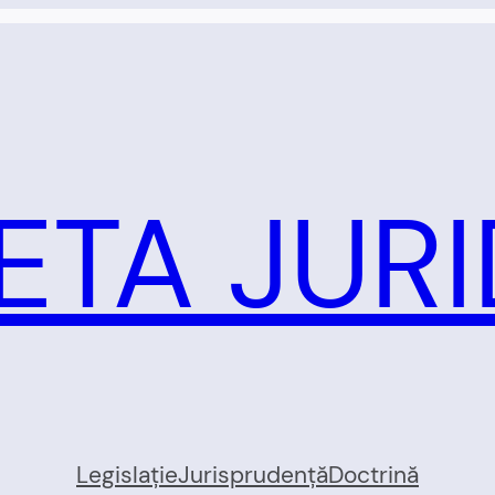
ETA JURI
Legislație
Jurisprudență
Doctrină