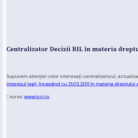
Centralizator Decizii RIL în materia dreptu
Supunem atenției celor interesați centralizatorul, actualiza
interesul legii, începând cu 21.02.2011 în materia dreptului 
:: sursa:
www.iccj.ro