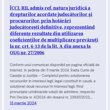
ÎCCJ. RIL admis ref. natura juridică a
drepturilor acordate judecătorilor şi
procurorilor, prin hotărâri
judecătorești definitive, reprezentând
diferenţe rezultate din utilizarea
coeficienților de multiplicare prevăzuți
la nr. crt. 6-13 de la lit. A din anexa la
OUG nr. 27/2006
Conform unui comunicat disponibil pe pagina oficială de
internet, în şedinţa din 11 martie 2024, Înalta Curte de
Casaţie şi Justiţie – Completul pentru soluţionarea
recursurilor în interesul legii, legal constituit în cauză, a
soluționat două recursuri în interesul legii, fiind
pronunțate următoarele soluții de admitere, respectiv:
Prin Decizia nr. 4/2024 din dosarul nr. 2393/1/2023,…
13 martie 2024