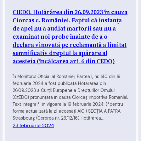
CtEDO. Hotărârea din 26.09.2023 în cauza
Ciorcaș c. României. Faptul că instanţa
de apel nu a audiat martorii sau nu a
examinat noi probe înainte de a o
declara vinovată pe reclamantă a limitat
semnificativ dreptul la apărare al
acesteia (încălcarea art. 6 din CEDO)
În Monitorul Oficial al României, Partea I, nr. 140 din 19
februarie 2024 a fost publicată Hotărârea din
26.09.2023 a Curții Europene a Drepturilor Omului
(CtEDO) pronunțată în cauza Ciorcaş împotriva României.
Text integral*, în vigoare la 19 februarie 2024: (*pentru
forma actualizată la zi, accesați AICI) SECŢIA A PATRA
Strasbourg (Cererea nr. 23.112/16) Hotărârea…
23 februarie 2024