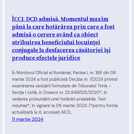
ÎCCJ. DCD admisă. Momentul maxim
până la care hotărârea prin care a fost
admisă o cerere având ca obiect
atribuirea beneficiului locuinţei
conjugale la desfacerea căsătoriei îşi
produce efectele juridice
În Monitorul Oficial al României, Partea I, nr. 186 din 06
martie 2024 a fost publicată Decizia nr. 7/2024 privind
examinarea sesizării formulate de Tribunalul Timiş –
Secţia I civilă, în Dosarul nr. 25.846/325/2020*, în
vederea pronunţării unei hotărâri prealabile. Text
rezumat*, în vigoare la 06 martie 2024: (*pentru forma
actualizată la zi, accesați AICI)…
11 martie 2024