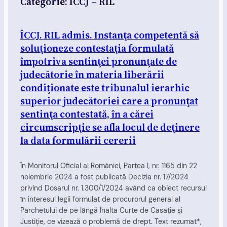
Categorie:
ÎCCJ – RIL
ÎCCJ. RIL admis. Instanţa competentă să
soluţioneze contestaţia formulată
împotriva sentinţei pronunţate de
judecătorie în materia liberării
condiţionate este tribunalul ierarhic
superior judecătoriei care a pronunţat
sentinţa contestată, în a cărei
circumscripţie se afla locul de deţinere
la data formulării cererii
În Monitorul Oficial al României, Partea I, nr. 1165 din 22
noiembrie 2024 a fost publicată Decizia nr. 17/2024
privind Dosarul nr. 1.300/1/2024 având ca obiect recursul
în interesul legii formulat de procurorul general al
Parchetului de pe lângă Înalta Curte de Casaţie şi
Justiţie, ce vizează o problemă de drept. Text rezumat*,