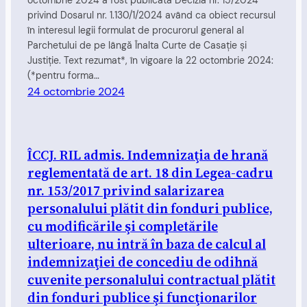
octombrie 2024 a fost publicată Decizia nr. 15/2024
privind Dosarul nr. 1.130/1/2024 având ca obiect recursul
în interesul legii formulat de procurorul general al
Parchetului de pe lângă Înalta Curte de Casaţie şi
Justiţie. Text rezumat*, în vigoare la 22 octombrie 2024:
(*pentru forma…
24 octombrie 2024
ÎCCJ. RIL admis. Indemnizaţia de hrană
reglementată de art. 18 din Legea-cadru
nr. 153/2017 privind salarizarea
personalului plătit din fonduri publice,
cu modificările şi completările
ulterioare, nu intră în baza de calcul al
indemnizaţiei de concediu de odihnă
cuvenite personalului contractual plătit
din fonduri publice şi funcţionarilor