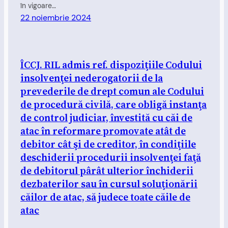
în vigoare…
22 noiembrie 2024
ÎCCJ. RIL admis ref. dispoziţiile Codului
insolvenţei nederogatorii de la
prevederile de drept comun ale Codului
de procedură civilă, care obligă instanţa
de control judiciar, învestită cu căi de
atac în reformare promovate atât de
debitor cât şi de creditor, în condiţiile
deschiderii procedurii insolvenţei faţă
de debitorul pârât ulterior închiderii
dezbaterilor sau în cursul soluţionării
căilor de atac, să judece toate căile de
atac