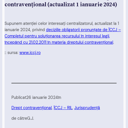
contravențional (actualizat 1 ianuarie 2024)
Supunem atenției celor interesați centralizatorul, actualizat la 1
ianuarie 2024, privind
deciziile obligatorii pronunțate de ÎCCJ –
Completul pentru soluționarea recursului în interesul legii,
începând cu 21.02.2011 în materia dreptului contravențional
.
:: sursa:
www.iccj.ro
Publicat
26 ianuarie 2024
în
Drept contravențional
, 
ÎCCJ – RIL
, 
Jurisprudență
de către
G.J.