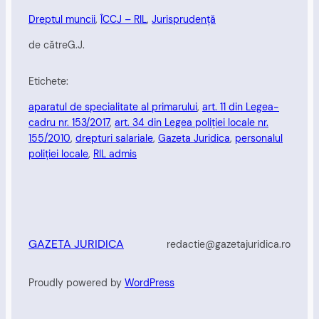
Dreptul muncii
, 
ÎCCJ – RIL
, 
Jurisprudență
de către
G.J.
Etichete:
aparatul de specialitate al primarului
, 
art. 11 din Legea-
cadru nr. 153/2017
, 
art. 34 din Legea poliţiei locale nr.
155/2010
, 
drepturi salariale
, 
Gazeta Juridica
, 
personalul
poliției locale
, 
RIL admis
GAZETA JURIDICA
redactie@gazetajuridica.ro
Proudly powered by
WordPress