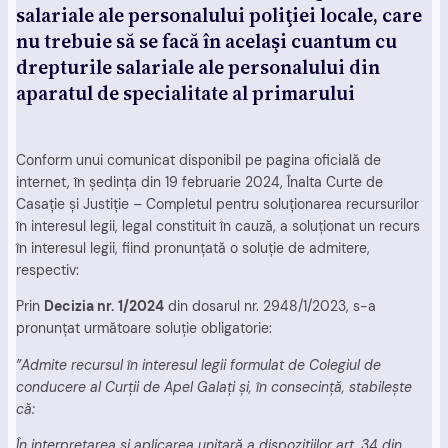
salariale ale personalului poliţiei locale, care
nu trebuie să se facă în acelaşi cuantum cu
drepturile salariale ale personalului din
aparatul de specialitate al primarului
Conform unui comunicat disponibil pe pagina oficială de
internet, în şedinţa din 19 februarie 2024, Înalta Curte de
Casaţie şi Justiţie – Completul pentru soluţionarea recursurilor
în interesul legii, legal constituit în cauză, a soluționat un recurs
în interesul legii, fiind pronunțată o soluție de admitere,
respectiv:
Prin
Decizia nr. 1/2024
din dosarul nr. 2948/1/2023, s-a
pronunțat următoare soluție obligatorie:
”Admite recursul în interesul legii formulat de Colegiul de
conducere al Curţii de Apel Galaţi şi, în consecinţă, stabileşte
că:
În interpretarea şi aplicarea unitară a dispoziţiilor art. 34 din