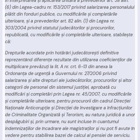
În interpretarea şi aplicarea unitară a prevederilor art. 38 alin.
(6) din Legea-cadru nr. 153/2017 privind salarizarea personalului
plătit din fonduri publice, cu modificările şi completările
ulterioare, şi a prevederilor art. 82 alin. (1) din Legea nr.
303/2004 privind statutul judecătorilor şi procurorilor,
republicată, cu modificările şi completările ulterioare, stabileşte
că:
Drepturile acordate prin hotărâri judecătoreşti definitive
reprezentând diferenţe rezultate din utilizarea coeficienţilor de
multiplicare prevăzuţi la lit. A nr. crt. 6-13 din anexa la
Ordonanţa de urgenţă a Guvernului nr. 27/2006 privind
salarizarea şi alte drepturi ale judecătorilor, procurorilor şi altor
categorii de personal din sistemul justiţiei, aprobată cu
modificări şi completări prin Legea nr. 45/2007, cu modificările
şi completările ulterioare, pentru procurorii din cadrul Direcţiei
Naţionale Anticorupţie şi Direcţiei de Investigare a Infracţiunilor
de Criminalitate Organizată şi Terorism, au natura juridică a unor
despăgubiri şi, prin urmare, nu sunt incluse în cuantumul
indemnizaţiilor de încadrare ale magistraţilor şi nu pot fi avute în
vedere pentru stabilirea bazei de calcul al pensiei de serviciu.