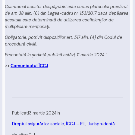
Cuantumul acestor despăgubiri este supus plafonului prevăzut
de art. 38 alin. (6) din Legea-cadru nr. 153/2017 dacă depăşirea
acestuia este determinată de utilizarea coeficienţilor de
multiplicare menţionaţi.
Obligatorie, potrivit dispoziţiilor art. 517 alin. (4) din Codul de
procedură civilă.
Pronunţată în şedinţă publică astăzi, 11 martie 2024.”
>>
Comunicatul ÎCCJ
Publicat
13 martie 2024
în
Dreptul asigurărilor sociale
, 
ÎCCJ – RIL
, 
Jurisprudență
de către
G.J.