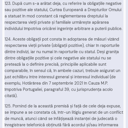
123. După cum s-a arătat deja, cu referire la obligaţiile negative
sau pozitive ale statului, Curtea Europeană a Drepturilor Omului
a statuat în mod constant că reglementarea dreptului la
respectarea vieţii private şi familiale urmăreşte apărarea
individului împotriva oricărei ingerinţe arbitrare a puterii publice.
124. Aceste obligaţii pot consta în adoptarea de măsuri vizând
respectarea vieţii private (obligaţii pozitive), chiar în raporturile
dintre indivizi, iar nu numai în raporturile cu statul. Deşi graniţa
dintre obligaţiile pozitive şi cele negative ale statului nu se
pretează la o definire precisă, principiile aplicabile sunt
comparabile, în sensul că, în ambele cazuri, trebuie asigurat un
just echilibru între interesul general şi interesul individual (de
exemplu, Hotărârea din 7 septembrie 2021 în Cauza M.P.
împotriva Portugaliei, paragraful 39, cu jurisprudenţa acolo
citată).
125. Pornind de la această premisă şi faţă de cele deja expuse,
se impune a se constata că, într-un litigiu generat de un conflict
de muncă, atunci când se înfăţişează instanţei de judecată o
înregistrare telefonică obţinută fără acordul şi/sau informarea