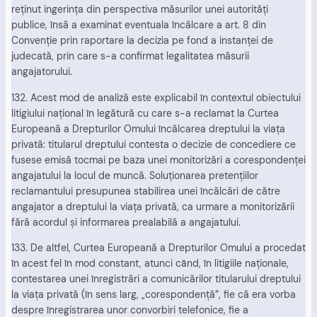
reţinut ingerinţa din perspectiva măsurilor unei autorităţi
publice, însă a examinat eventuala încălcare a art. 8 din
Convenţie prin raportare la decizia pe fond a instanţei de
judecată, prin care s-a confirmat legalitatea măsurii
angajatorului.
132. Acest mod de analiză este explicabil în contextul obiectului
litigiului naţional în legătură cu care s-a reclamat la Curtea
Europeană a Drepturilor Omului încălcarea dreptului la viaţa
privată: titularul dreptului contesta o decizie de concediere ce
fusese emisă tocmai pe baza unei monitorizări a corespondenţei
angajatului la locul de muncă. Soluţionarea pretenţiilor
reclamantului presupunea stabilirea unei încălcări de către
angajator a dreptului la viaţa privată, ca urmare a monitorizării
fără acordul şi informarea prealabilă a angajatului.
133. De altfel, Curtea Europeană a Drepturilor Omului a procedat
în acest fel în mod constant, atunci când, în litigiile naţionale,
contestarea unei înregistrări a comunicărilor titularului dreptului
la viaţa privată (în sens larg, „corespondenţă”, fie că era vorba
despre înregistrarea unor convorbiri telefonice, fie a