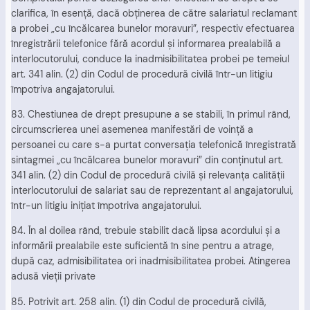
clarifica, în esenţă, dacă obţinerea de către salariatul reclamant
a probei „cu încălcarea bunelor moravuri”, respectiv efectuarea
înregistrării telefonice fără acordul şi informarea prealabilă a
interlocutorului, conduce la inadmisibilitatea probei pe temeiul
art. 341 alin. (2) din Codul de procedură civilă într-un litigiu
împotriva angajatorului.
83. Chestiunea de drept presupune a se stabili, în primul rând,
circumscrierea unei asemenea manifestări de voinţă a
persoanei cu care s-a purtat conversaţia telefonică înregistrată
sintagmei „cu încălcarea bunelor moravuri” din conţinutul art.
341 alin. (2) din Codul de procedură civilă şi relevanţa calităţii
interlocutorului de salariat sau de reprezentant al angajatorului,
într-un litigiu iniţiat împotriva angajatorului.
84. În al doilea rând, trebuie stabilit dacă lipsa acordului şi a
informării prealabile este suficientă în sine pentru a atrage,
după caz, admisibilitatea ori inadmisibilitatea probei. Atingerea
adusă vieţii private
85. Potrivit art. 258 alin. (1) din Codul de procedură civilă,