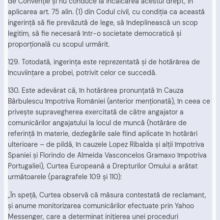
de Convenţie şi nu conduce la încălcarea acestui drept, în
aplicarea art. 75 alin. (1) din Codul civil, cu condiţia ca această
ingerinţă să fie prevăzută de lege, să îndeplinească un scop
legitim, să fie necesară într-o societate democratică şi
proporţională cu scopul urmărit.
129. Totodată, ingerinţa este reprezentată şi de hotărârea de
încuviinţare a probei, potrivit celor ce succedă.
130. Este adevărat că, în hotărârea pronunţată în Cauza
Bărbulescu împotriva României (anterior menţionată), în ceea ce
priveşte supravegherea exercitată de către angajator a
comunicărilor angajatului la locul de muncă (hotărâre de
referinţă în materie, dezlegările sale fiind aplicate în hotărâri
ulterioare – de pildă, în cauzele Lopez Ribalda şi alţii împotriva
Spaniei şi Florindo de Almeida Vasconcelos Gramaxo împotriva
Portugaliei), Curtea Europeană a Drepturilor Omului a arătat
următoarele (paragrafele 109 şi 110):
„În speţă, Curtea observă că măsura contestată de reclamant,
şi anume monitorizarea comunicărilor efectuate prin Yahoo
Messenger, care a determinat iniţierea unei proceduri