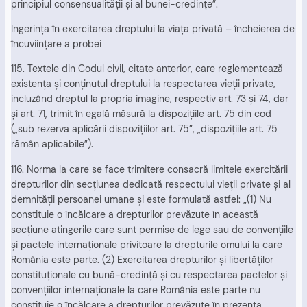
principiul consensualităţii şi al bunei-credinţe”.
Ingerinţa în exercitarea dreptului la viaţa privată – încheierea de
încuviinţare a probei
115. Textele din Codul civil, citate anterior, care reglementează
existenţa şi conţinutul dreptului la respectarea vieţii private,
incluzând dreptul la propria imagine, respectiv art. 73 şi 74, dar
şi art. 71, trimit în egală măsură la dispoziţiile art. 75 din cod
(„sub rezerva aplicării dispoziţiilor art. 75”, „dispoziţiile art. 75
rămân aplicabile”).
116. Norma la care se face trimitere consacră limitele exercitării
drepturilor din secţiunea dedicată respectului vieţii private şi al
demnităţii persoanei umane şi este formulată astfel: „(1) Nu
constituie o încălcare a drepturilor prevăzute în această
secţiune atingerile care sunt permise de lege sau de convenţiile
şi pactele internaţionale privitoare la drepturile omului la care
România este parte. (2) Exercitarea drepturilor şi libertăţilor
constituţionale cu bună-credinţă şi cu respectarea pactelor şi
convenţiilor internaţionale la care România este parte nu
constituie o încălcare a drepturilor prevăzute în prezenta