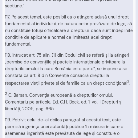
secţiune.”
117. Pe acest temei, este posibil ca o atingere adusă unui drept
fundamental al individului, de natura celor prevăzute de lege, să
nu constituie totuşi o încălcare a dreptului, dacă sunt îndeplinite
condiţiile de aplicare a normei ce limitează acel drept
fundamental.
118. Întrucât art. 75 alin. (1) din Codul civil se referă şi la atingeri
„permise de convenţiile şi pactele internaţionale privitoare la
drepturile omului la care România este parte”, se impune a se
constata că art. 8 din Convenţie consacră dreptul la
2
respectarea vieţii private şi de familie ca un drept condiţional
.
2
C. Bârsan, Convenţia europeană a drepturilor omului.
Comentariu pe articole, Ed. C.H. Beck, ed. 1, vol. I Drepturi şi
libertăţi, 2005, pag. 665.
119. Potrivit celui de-al doilea paragraf al acestui text, este
permisă ingerinţa unei autorităţi publice în măsura în care o
asemenea ingerinţă este prevăzută de lege şi constituie o