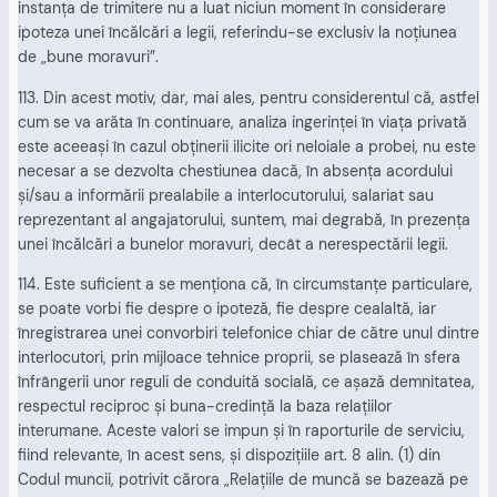
instanţa de trimitere nu a luat niciun moment în considerare
ipoteza unei încălcări a legii, referindu-se exclusiv la noţiunea
de „bune moravuri”.
113. Din acest motiv, dar, mai ales, pentru considerentul că, astfel
cum se va arăta în continuare, analiza ingerinţei în viaţa privată
este aceeaşi în cazul obţinerii ilicite ori neloiale a probei, nu este
necesar a se dezvolta chestiunea dacă, în absenţa acordului
şi/sau a informării prealabile a interlocutorului, salariat sau
reprezentant al angajatorului, suntem, mai degrabă, în prezenţa
unei încălcări a bunelor moravuri, decât a nerespectării legii.
114. Este suficient a se menţiona că, în circumstanţe particulare,
se poate vorbi fie despre o ipoteză, fie despre cealaltă, iar
înregistrarea unei convorbiri telefonice chiar de către unul dintre
interlocutori, prin mijloace tehnice proprii, se plasează în sfera
înfrângerii unor reguli de conduită socială, ce aşază demnitatea,
respectul reciproc şi buna-credinţă la baza relaţiilor
interumane. Aceste valori se impun şi în raporturile de serviciu,
fiind relevante, în acest sens, şi dispoziţiile art. 8 alin. (1) din
Codul muncii, potrivit cărora „Relaţiile de muncă se bazează pe