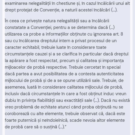
examinarea nelegalităţii în chestiune şi, în cazul încălcării unui alt
drept protejat de Convenţie, a naturii acestei încălcări (…).
În ceea ce priveşte natura nelegalităţii sau a încălcării
constatate a Convenţiei, pentru a se determina dacă (…)
utilizarea ca probe a informaţiilor obţinute cu ignorarea art. 8
sau cu încălcarea dreptului intern a privat procesul de un
caracter echitabil, trebuie luate în considerare toate
circumstanţele cauzei şi a se clarifica în particular dacă dreptul
la apărare a fost respectat, precum şi calitatea şi importanţa
mijloacelor de probă respective. Trebuie cercetat în special
dacă partea a avut posibilitatea de a contesta autenticitatea
mijlocului de probă şi de a se opune utilizării sale. Trebuie, de
asemenea, luată în considerare calitatea mijlocului de probă,
inclusiv dacă circumstanţele în care a fost obţinut induc vreun
dubiu în privinţa fiabilităţii sau exactităţii sale (…). Dacă nu există
vreo problemă de echitate atunci când proba obţinută nu se
coroborează cu alte elemente, trebuie observat că, dacă este
foarte puternică şi neîndoielnică, scade nevoia altor elemente
de probă care să o susţină (…).”