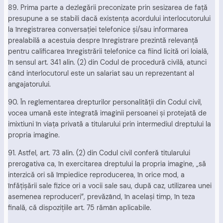
89. Prima parte a dezlegării preconizate prin sesizarea de faţă
presupune a se stabili dacă existenţa acordului interlocutorului
la înregistrarea conversaţiei telefonice şi/sau informarea
prealabilă a acestuia despre înregistrare prezintă relevanţă
pentru calificarea înregistrării telefonice ca fiind licită ori loială,
în sensul art. 341 alin. (2) din Codul de procedură civilă, atunci
când interlocutorul este un salariat sau un reprezentant al
angajatorului.
90. În reglementarea drepturilor personalităţii din Codul civil,
vocea umană este integrată imaginii persoanei şi protejată de
imixtiuni în viaţa privată a titularului prin intermediul dreptului la
propria imagine.
91. Astfel, art. 73 alin. (2) din Codul civil conferă titularului
prerogativa ca, în exercitarea dreptului la propria imagine, „să
interzică ori să împiedice reproducerea, în orice mod, a
înfăţişării sale fizice ori a vocii sale sau, după caz, utilizarea unei
asemenea reproduceri”, prevăzând, în acelaşi timp, în teza
finală, că dispoziţiile art. 75 rămân aplicabile.