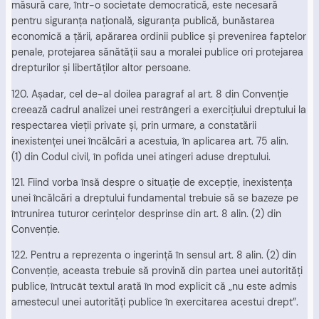
măsură care, într-o societate democratică, este necesară
pentru siguranţa naţională, siguranţa publică, bunăstarea
economică a ţării, apărarea ordinii publice şi prevenirea faptelor
penale, protejarea sănătăţii sau a moralei publice ori protejarea
drepturilor şi libertăţilor altor persoane.
120. Aşadar, cel de-al doilea paragraf al art. 8 din Convenţie
creează cadrul analizei unei restrângeri a exerciţiului dreptului la
respectarea vieţii private şi, prin urmare, a constatării
inexistenţei unei încălcări a acestuia, în aplicarea art. 75 alin.
(1) din Codul civil, în pofida unei atingeri aduse dreptului.
121. Fiind vorba însă despre o situaţie de excepţie, inexistenţa
unei încălcări a dreptului fundamental trebuie să se bazeze pe
întrunirea tuturor cerinţelor desprinse din art. 8 alin. (2) din
Convenţie.
122. Pentru a reprezenta o ingerinţă în sensul art. 8 alin. (2) din
Convenţie, aceasta trebuie să provină din partea unei autorităţi
publice, întrucât textul arată în mod explicit că „nu este admis
amestecul unei autorităţi publice în exercitarea acestui drept”.