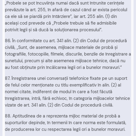
„Probele se pot încuviinţa numai dacă sunt întrunite cerinţele
prevăzute la art. 255, în afară de cazul când ar exista pericolul
ca ele să se piardă prin întârziere”, iar art. 255 alin. (1) din
acelaşi cod prevede că „Probele trebuie să fie admisibile
potrivit legii şi să ducă la soluţionarea procesului”.
86. În conformitate cu art. 341 alin. (2) din Codul de procedură
civilă, „Sunt, de asemenea, mijloace materiale de probă şi
fotografiile, fotocopiile, filmele, discurile, benzile de înregistrare a
sunetului, precum şi alte asemenea mijloace tehnice, dacă nu
au fost obţinute prin încălcarea legii ori a bunelor moravuri.”
87. Înregistrarea unei conversaţii telefonice fixate pe un suport
de felul celor menţionate cu titlu exemplificativ în alin. (2) al
normei citate, indiferent de modul în care a fost făcută
înregistrarea, intră, fără echivoc, în categoria mijloacelor tehnice
vizate de art. 341 alin. (2) din Codul de procedură civilă.
88. Aptitudinea de a reprezenta mijloc material de probă a
suporturilor depinde, în termenii în care norma este formulată,
de producerea lor cu respectarea legii ori a bunelor moravuri.