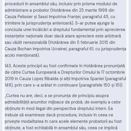
procedurii în ansamblul său, inclusiv prin prisma modului de
administrare a probelor (Hotărârea din 25 martie 1999 din
Cauza Pelissier şi Sassi împotriva Franţei, paragraful 45, cu
trimitere la jurisprudenţa anterioară). S-ar putea ajunge la
concluzia unei încălcări a dreptului fundamental prin aprecierea
instanţelor naţionale doar dacă atare apreciere este arbitrară
sau vădit nerezonabilă (Hotărârea din 5 februarie 2015 din
Cauza Bochan împotriva Ucrainei, paragraful 61, cu jurisprudenţa
acolo menţionată).
143. Aceste principii au fost confirmate în Hotărârea pronunţată
de către Curtea Europeană a Drepturilor Omului la 17 octombrie
2019 în Cauza Lopez Ribalda şi alţii împotriva Spaniei (paragraful
149), prin care s-a arătat în continuare (paragrafele 150 şi 151):
„Curtea nu are, deci, a se pronunţa de principiu asupra
admisibilităţii anumitor mijloace de probă, de exemplu a celor
obţinute în mod ilegal din perspectiva dreptului intern. Ea
trebuie să examineze dacă procedura, inclusiv în ceea ce
priveşte modalitatea în care acele elemente probatorii au fost
obţinute, a fost echitabilă în ansamblul său, ceea ce implică