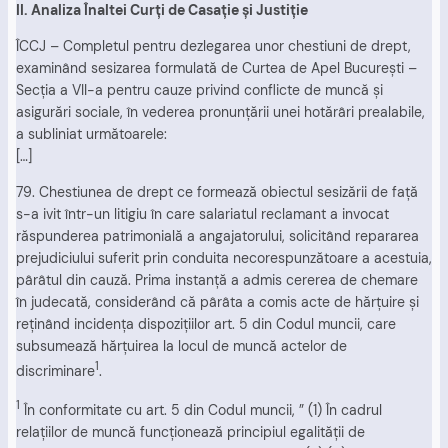
II. Analiza Înaltei Curţi de Casaţie şi Justiţie
ÎCCJ – Completul pentru dezlegarea unor chestiuni de drept,
examinând sesizarea formulată de Curtea de Apel Bucureşti –
Secţia a VII-a pentru cauze privind conflicte de muncă şi
asigurări sociale, în vederea pronunţării unei hotărâri prealabile,
a subliniat următoarele:
[…]
79. Chestiunea de drept ce formează obiectul sesizării de faţă
s-a ivit într-un litigiu în care salariatul reclamant a invocat
răspunderea patrimonială a angajatorului, solicitând repararea
prejudiciului suferit prin conduita necorespunzătoare a acestuia,
pârâtul din cauză. Prima instanţă a admis cererea de chemare
în judecată, considerând că pârâta a comis acte de hărţuire şi
reţinând incidenţa dispoziţiilor art. 5 din Codul muncii, care
subsumează hărţuirea la locul de muncă actelor de
1
discriminare
.
1
În conformitate cu art. 5 din Codul muncii, ” (1) În cadrul
relaţiilor de muncă funcţionează principiul egalităţii de