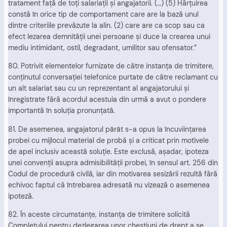
tratament faţă de toţi salariaţii şi angajatorii. (…) (5) Hărţuirea
constă în orice tip de comportament care are la bază unul
dintre criteriile prevăzute la alin. (2) care are ca scop sau ca
efect lezarea demnităţii unei persoane şi duce la crearea unui
mediu intimidant, ostil, degradant, umilitor sau ofensator.”
80. Potrivit elementelor furnizate de către instanţa de trimitere,
conţinutul conversaţiei telefonice purtate de către reclamant cu
un alt salariat sau cu un reprezentant al angajatorului şi
înregistrate fără acordul acestuia din urmă a avut o pondere
importantă în soluţia pronunţată.
81. De asemenea, angajatorul pârât s-a opus la încuviinţarea
probei cu mijlocul material de probă şi a criticat prin motivele
de apel inclusiv această soluţie. Este exclusă, aşadar, ipoteza
unei convenţii asupra admisibilităţii probei, în sensul art. 256 din
Codul de procedură civilă, iar din motivarea sesizării rezultă fără
echivoc faptul că întrebarea adresată nu vizează o asemenea
ipoteză.
82. În aceste circumstanţe, instanţa de trimitere solicită
Completului pentru dezlegarea unor chestiuni de drept a se