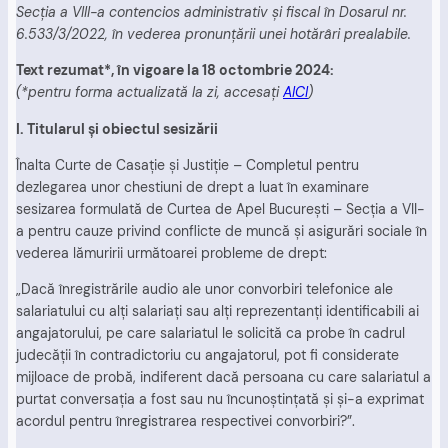
Secţia a VIII-a contencios administrativ şi fiscal în Dosarul nr.
6.533/3/2022, în vederea pronunţării unei hotărâri prealabile.
Text rezumat*, în vigoare la 18 octombrie 2024:
(*pentru forma actualizată la zi, accesați
AICI
)
I. Ti
tularul şi obiectul sesizării
Înalta Curte de Casaţie şi Justiţie – Completul pentru
dezlegarea unor chestiuni de drept a luat în examinare
sesizarea formulată de Curtea de Apel Bucureşti – Secţia a VII-
a pentru cauze privind conflicte de muncă şi asigurări sociale în
vederea lămuririi următoarei probleme de drept:
„Dacă înregistrările audio ale unor convorbiri telefonice ale
salariatului cu alţi salariaţi sau alţi reprezentanţi identificabili ai
angajatorului, pe care salariatul le solicită ca probe în cadrul
judecăţii în contradictoriu cu angajatorul, pot fi considerate
mijloace de probă, indiferent dacă persoana cu care salariatul a
purtat conversaţia a fost sau nu încunoştinţată şi şi-a exprimat
acordul pentru înregistrarea respectivei convorbiri?”.