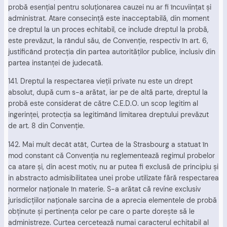
probă esenţial pentru soluţionarea cauzei nu ar fi încuviinţat şi
administrat. Atare consecinţă este inacceptabilă, din moment
ce dreptul la un proces echitabil, ce include dreptul la probă,
este prevăzut, la rândul său, de Convenţie, respectiv în art. 6,
justificând protecţia din partea autorităţilor publice, inclusiv din
partea instanţei de judecată.
141. Dreptul la respectarea vieţii private nu este un drept
absolut, după cum s-a arătat, iar pe de altă parte, dreptul la
probă este considerat de către C.E.D.O. un scop legitim al
ingerinţei, protecţia sa legitimând limitarea dreptului prevăzut
de art. 8 din Convenţie.
142. Mai mult decât atât, Curtea de la Strasbourg a statuat în
mod constant că Convenţia nu reglementează regimul probelor
ca atare şi, din acest motiv, nu ar putea fi exclusă de principiu şi
in abstracto admisibilitatea unei probe utilizate fără respectarea
normelor naţionale în materie. S-a arătat că revine exclusiv
jurisdicţiilor naţionale sarcina de a aprecia elementele de probă
obţinute şi pertinenţa celor pe care o parte doreşte să le
administreze. Curtea cercetează numai caracterul echitabil al