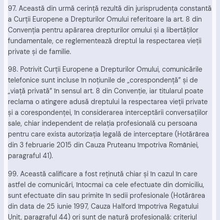
97. Această din urmă cerinţă rezultă din jurisprudenţa constantă
a Curţii Europene a Drepturilor Omului referitoare la art. 8 din
Convenţia pentru apărarea drepturilor omului şi a libertăţilor
fundamentale, ce reglementează dreptul la respectarea vieţii
private şi de familie.
98. Potrivit Curţii Europene a Drepturilor Omului, comunicările
telefonice sunt incluse în noţiunile de „corespondenţă” şi de
„viaţă privată” în sensul art. 8 din Convenţie, iar titularul poate
reclama o atingere adusă dreptului la respectarea vieţii private
şi a corespondenţei, în considerarea interceptării conversaţiilor
sale, chiar independent de relaţia profesională cu persoana
pentru care exista autorizaţia legală de interceptare (Hotărârea
din 3 februarie 2015 din Cauza Pruteanu împotriva României,
paragraful 41).
99. Această calificare a fost reţinută chiar şi în cazul în care
astfel de comunicări, întocmai ca cele efectuate din domiciliu,
sunt efectuate din sau primite în sedii profesionale (Hotărârea
din data de 25 iunie 1997, Cauza Halford împotriva Regatului
Unit, paragraful 44) ori sunt de natură profesională: criteriul