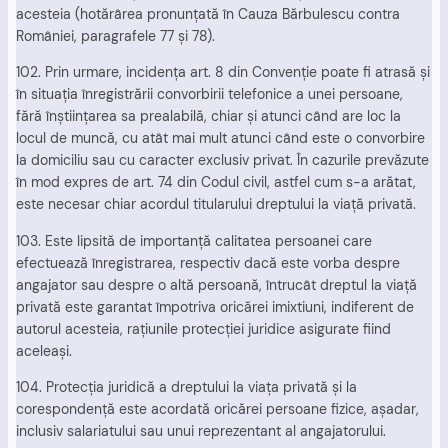
acesteia (hotărârea pronunţată în Cauza Bărbulescu contra
României, paragrafele 77 şi 78).
102. Prin urmare, incidenţa art. 8 din Convenţie poate fi atrasă şi
în situaţia înregistrării convorbirii telefonice a unei persoane,
fără înştiinţarea sa prealabilă, chiar şi atunci când are loc la
locul de muncă, cu atât mai mult atunci când este o convorbire
la domiciliu sau cu caracter exclusiv privat. În cazurile prevăzute
în mod expres de art. 74 din Codul civil, astfel cum s-a arătat,
este necesar chiar acordul titularului dreptului la viaţă privată.
103. Este lipsită de importanţă calitatea persoanei care
efectuează înregistrarea, respectiv dacă este vorba despre
angajator sau despre o altă persoană, întrucât dreptul la viaţă
privată este garantat împotriva oricărei imixtiuni, indiferent de
autorul acesteia, raţiunile protecţiei juridice asigurate fiind
aceleaşi.
104. Protecţia juridică a dreptului la viaţa privată şi la
corespondenţă este acordată oricărei persoane fizice, aşadar,
inclusiv salariatului sau unui reprezentant al angajatorului.