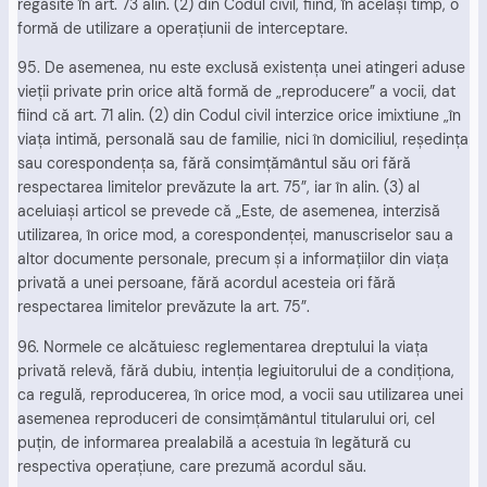
regăsite în art. 73 alin. (2) din Codul civil, fiind, în acelaşi timp, o
formă de utilizare a operaţiunii de interceptare.
95. De asemenea, nu este exclusă existenţa unei atingeri aduse
vieţii private prin orice altă formă de „reproducere” a vocii, dat
fiind că art. 71 alin. (2) din Codul civil interzice orice imixtiune „în
viaţa intimă, personală sau de familie, nici în domiciliul, reşedinţa
sau corespondenţa sa, fără consimţământul său ori fără
respectarea limitelor prevăzute la art. 75”, iar în alin. (3) al
aceluiaşi articol se prevede că „Este, de asemenea, interzisă
utilizarea, în orice mod, a corespondenţei, manuscriselor sau a
altor documente personale, precum şi a informaţiilor din viaţa
privată a unei persoane, fără acordul acesteia ori fără
respectarea limitelor prevăzute la art. 75”.
96. Normele ce alcătuiesc reglementarea dreptului la viaţa
privată relevă, fără dubiu, intenţia legiuitorului de a condiţiona,
ca regulă, reproducerea, în orice mod, a vocii sau utilizarea unei
asemenea reproduceri de consimţământul titularului ori, cel
puţin, de informarea prealabilă a acestuia în legătură cu
respectiva operaţiune, care prezumă acordul său.