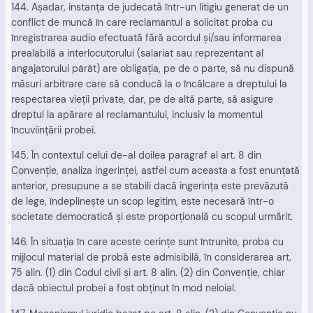
144. Aşadar, instanţa de judecată într-un litigiu generat de un
conflict de muncă în care reclamantul a solicitat proba cu
înregistrarea audio efectuată fără acordul şi/sau informarea
prealabilă a interlocutorului (salariat sau reprezentant al
angajatorului pârât) are obligaţia, pe de o parte, să nu dispună
măsuri arbitrare care să conducă la o încălcare a dreptului la
respectarea vieţii private, dar, pe de altă parte, să asigure
dreptul la apărare al reclamantului, inclusiv la momentul
încuviinţării probei.
145. În contextul celui de-al doilea paragraf al art. 8 din
Convenţie, analiza ingerinţei, astfel cum aceasta a fost enunţată
anterior, presupune a se stabili dacă ingerinţa este prevăzută
de lege, îndeplineşte un scop legitim, este necesară într-o
societate democratică şi este proporţională cu scopul urmărit.
146. În situaţia în care aceste cerinţe sunt întrunite, proba cu
mijlocul material de probă este admisibilă, în considerarea art.
75 alin. (1) din Codul civil şi art. 8 alin. (2) din Convenţie, chiar
dacă obiectul probei a fost obţinut în mod neloial.