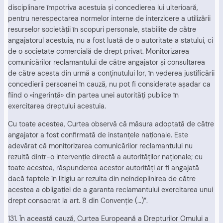
disciplinare împotriva acestuia şi concedierea lui ulterioară,
pentru nerespectarea normelor interne de interzicere a utilizării
resurselor societăţii în scopuri personale, stabilite de către
angajatorul acestuia, nu a fost luată de o autoritate a statului, ci
de o societate comercială de drept privat. Monitorizarea
comunicărilor reclamantului de către angajator şi consultarea
de către acesta din urmă a conţinutului lor, în vederea justificării
concedierii persoanei în cauză, nu pot fi considerate aşadar ca
fiind o «ingerinţă» din partea unei autorităţi publice în
exercitarea dreptului acestuia.
Cu toate acestea, Curtea observă că măsura adoptată de către
angajator a fost confirmată de instanţele naţionale. Este
adevărat că monitorizarea comunicărilor reclamantului nu
rezultă dintr-o intervenţie directă a autorităţilor naţionale; cu
toate acestea, răspunderea acestor autorităţi ar fi angajată
dacă faptele în litigiu ar rezulta din neîndeplinirea de către
acestea a obligaţiei de a garanta reclamantului exercitarea unui
drept consacrat la art. 8 din Convenţie (…)”.
131. În această cauză, Curtea Europeană a Drepturilor Omului a