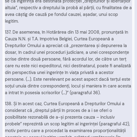
se că ingerinţa era destinată protecţiei „drepturilor şi libertăţilor
altuia”, respectiv a dreptului la probă al părţii, cu finalitatea de a
avea câştig de cauză pe fondul cauzei, aşadar, unui scop
legitim.
137. De asemenea, în Hotărârea din 13 mai 2008, pronunţată în
Cauza N.N. şi T.A. împotriva Belgiei, Curtea Europeană a
Drepturilor Omului a apreciat că „prezentarea şi depunerea la
dosar, în cadrul unei proceduri judiciare, a unei corespondenţe
scrise dintre două persoane, fără acordul lor, de către un terţ
care nu este nici expeditorul, nici destinatarul, poate fi analizată
din perspectiva unei ingerinţe în viaţa privată a acestor
persoane. (…). Este nerelevant pe acest aspect dacă terţul este
soţul unuia dintre corespondenţi, locul şi maniera în care acesta
a intrat în posesia scrisorilor (…)” (paragraful 36).
138. Şi în acest caz, Curtea Europeană a Drepturilor Omului a
considerat că „dreptul părţii în proces de a i se oferi o
posibilitate rezonabilă de a-şi prezenta cauza – inclusiv
probele” reprezintă un scop legitim al ingerinţei (paragraful 42),
motiv pentru care a procedat la examinarea proporţionalităţii