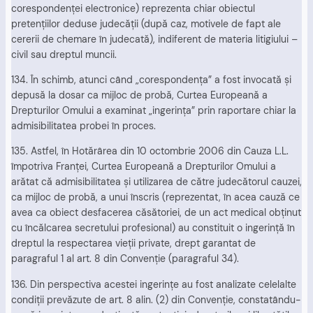
corespondenţei electronice) reprezenta chiar obiectul
pretenţiilor deduse judecăţii (după caz, motivele de fapt ale
cererii de chemare în judecată), indiferent de materia litigiului –
civil sau dreptul muncii.
134. În schimb, atunci când „corespondenţa” a fost invocată şi
depusă la dosar ca mijloc de probă, Curtea Europeană a
Drepturilor Omului a examinat „ingerinţa” prin raportare chiar la
admisibilitatea probei în proces.
135. Astfel, în Hotărârea din 10 octombrie 2006 din Cauza L.L.
împotriva Franţei, Curtea Europeană a Drepturilor Omului a
arătat că admisibilitatea şi utilizarea de către judecătorul cauzei,
ca mijloc de probă, a unui înscris (reprezentat, în acea cauză ce
avea ca obiect desfacerea căsătoriei, de un act medical obţinut
cu încălcarea secretului profesional) au constituit o ingerinţă în
dreptul la respectarea vieţii private, drept garantat de
paragraful 1 al art. 8 din Convenţie (paragraful 34).
136. Din perspectiva acestei ingerinţe au fost analizate celelalte
condiţii prevăzute de art. 8 alin. (2) din Convenţie, constatându-