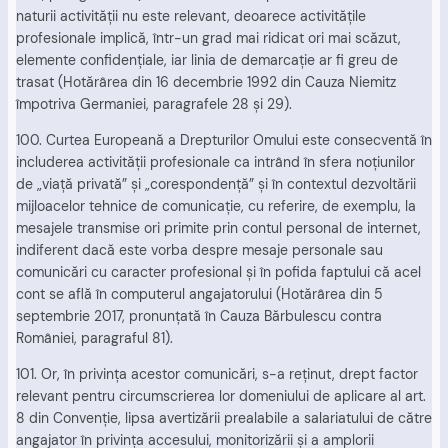
naturii activităţii nu este relevant, deoarece activităţile
profesionale implică, într-un grad mai ridicat ori mai scăzut,
elemente confidenţiale, iar linia de demarcaţie ar fi greu de
trasat (Hotărârea din 16 decembrie 1992 din Cauza Niemitz
împotriva Germaniei, paragrafele 28 şi 29).
100. Curtea Europeană a Drepturilor Omului este consecventă în
includerea activităţii profesionale ca intrând în sfera noţiunilor
de „viaţă privată” şi „corespondenţă” şi în contextul dezvoltării
mijloacelor tehnice de comunicaţie, cu referire, de exemplu, la
mesajele transmise ori primite prin contul personal de internet,
indiferent dacă este vorba despre mesaje personale sau
comunicări cu caracter profesional şi în pofida faptului că acel
cont se află în computerul angajatorului (Hotărârea din 5
septembrie 2017, pronunţată în Cauza Bărbulescu contra
României, paragraful 81).
101. Or, în privinţa acestor comunicări, s-a reţinut, drept factor
relevant pentru circumscrierea lor domeniului de aplicare al art.
8 din Convenţie, lipsa avertizării prealabile a salariatului de către
angajator în privinţa accesului, monitorizării şi a amplorii