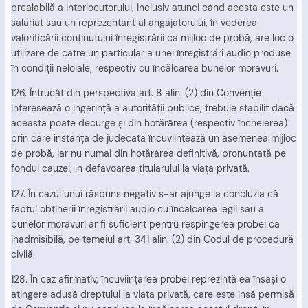
prealabilă a interlocutorului, inclusiv atunci când acesta este un
salariat sau un reprezentant al angajatorului, în vederea
valorificării conţinutului înregistrării ca mijloc de probă, are loc o
utilizare de către un particular a unei înregistrări audio produse
în condiţii neloiale, respectiv cu încălcarea bunelor moravuri.
126. Întrucât din perspectiva art. 8 alin. (2) din Convenţie
interesează o ingerinţă a autorităţii publice, trebuie stabilit dacă
aceasta poate decurge şi din hotărârea (respectiv încheierea)
prin care instanţa de judecată încuviinţează un asemenea mijloc
de probă, iar nu numai din hotărârea definitivă, pronunţată pe
fondul cauzei, în defavoarea titularului la viaţa privată.
127. În cazul unui răspuns negativ s-ar ajunge la concluzia că
faptul obţinerii înregistrării audio cu încălcarea legii sau a
bunelor moravuri ar fi suficient pentru respingerea probei ca
inadmisibilă, pe temeiul art. 341 alin. (2) din Codul de procedură
civilă.
128. În caz afirmativ, încuviinţarea probei reprezintă ea însăşi o
atingere adusă dreptului la viaţa privată, care este însă permisă