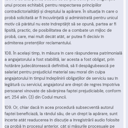
unui proces echitabil, pentru respectarea principiilor
contradictorialităţii şi dreptului la apărare. În situaţia în care o
probă solicitată ar fi încuviinţată şi administrată pentru unicul
motiv că pârâtul nu este îndreptăţit să se opună, partea ar fi
lipsită, practic, de posibilitatea de a combate un mijloc de
probă, care, mai mult decât atât, ar putea fi decisiv în
admiterea pretenţiilor reclamantului.
108. În acelaşi timp, în măsura în care răspunderea patrimonială
a angajatorului a fost stabilită, iar acesta a fost obligat, prin
hotărâre judecătorească definitivă, să îl despăgubească pe
salariat pentru prejudiciul material sau moral din culpa
angajatorului în timpul îndeplinirii obligaţiilor de serviciu sau în
legătură cu serviciul, angajatorul are drept de regres împotriva
persoanei vinovate de săvârşirea faptei prejudiciabile, conform
art. 254 alin. (3) din Codul muncii.
109. Or, chiar dacă în acea procedură subsecventă autorul
faptei beneficiază, la rândul său, de un drept la apărare, sunt
incerte atât readucerea în discuţie a înregistrării audio folosite
ca probă în procesul anterior, cât şi măsurile procesuale pe