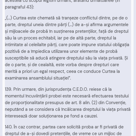
acesteia cu scopul legitim urmărit, arătând următoarele (în
paragraful 43):
„(…) Curtea este chemată să tranşeze conflictul dintre, pe de o
parte, dreptul uneia dintre părţi (…) de a-şi afirma argumentele
şi mijloacele de probă în susţinerea pretenţiilor, faţă de dreptul
său la un proces echitabil, iar pe de altă parte, dreptul la
intimitate al celeilalte părţi, care poate impune statului obligaţia
pozitivă de a împiedica utilizarea unor elemente de probă
susceptibile să aducă atingere dreptului său la viaţa privată. Şi
de o parte, şi de cealaltă, este vorba despre drepturi care
merită a priori un egal respect, ceea ce conduce Curtea la
examinarea ansamblului situaţiei”.
139. Prin urmare, din jurisprudenţa C.E.D.O. reiese că la
momentul încuviinţării probei este necesară efectuarea testului
de proporţionalitate presupus de art. 8 alin. (2) din Convenţie,
neputând a se considera că încălcarea dreptului la viaţa privată
interesează doar soluţionarea pe fond a cauzei.
140. În caz contrar, partea care solicită proba ar fi privată de
dreptul de a-şi dovedi pretenţiile, de vreme ce un mijloc de