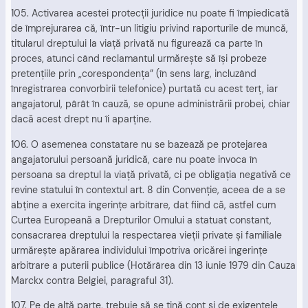
105. Activarea acestei protecţii juridice nu poate fi împiedicată
de împrejurarea că, într-un litigiu privind raporturile de muncă,
titularul dreptului la viaţă privată nu figurează ca parte în
proces, atunci când reclamantul urmăreşte să îşi probeze
pretenţiile prin „corespondenţa” (în sens larg, incluzând
înregistrarea convorbirii telefonice) purtată cu acest terţ, iar
angajatorul, pârât în cauză, se opune administrării probei, chiar
dacă acest drept nu îi aparţine.
106. O asemenea constatare nu se bazează pe protejarea
angajatorului persoană juridică, care nu poate invoca în
persoana sa dreptul la viaţă privată, ci pe obligaţia negativă ce
revine statului în contextul art. 8 din Convenţie, aceea de a se
abţine a exercita ingerinţe arbitrare, dat fiind că, astfel cum
Curtea Europeană a Drepturilor Omului a statuat constant,
consacrarea dreptului la respectarea vieţii private şi familiale
urmăreşte apărarea individului împotriva oricărei ingerinţe
arbitrare a puterii publice (Hotărârea din 13 iunie 1979 din Cauza
Marckx contra Belgiei, paragraful 31).
107. Pe de altă parte, trebuie să se ţină cont şi de exigenţele