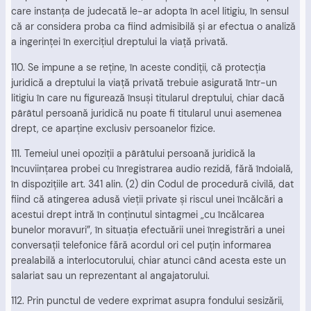
care instanţa de judecată le-ar adopta în acel litigiu, în sensul
că ar considera proba ca fiind admisibilă şi ar efectua o analiză
a ingerinţei în exerciţiul dreptului la viaţă privată.
110. Se impune a se reţine, în aceste condiţii, că protecţia
juridică a dreptului la viaţă privată trebuie asigurată într-un
litigiu în care nu figurează însuşi titularul dreptului, chiar dacă
pârâtul persoană juridică nu poate fi titularul unui asemenea
drept, ce aparţine exclusiv persoanelor fizice.
111. Temeiul unei opoziţii a pârâtului persoană juridică la
încuviinţarea probei cu înregistrarea audio rezidă, fără îndoială,
în dispoziţiile art. 341 alin. (2) din Codul de procedură civilă, dat
fiind că atingerea adusă vieţii private şi riscul unei încălcări a
acestui drept intră în conţinutul sintagmei „cu încălcarea
bunelor moravuri”, în situaţia efectuării unei înregistrări a unei
conversaţii telefonice fără acordul ori cel puţin informarea
prealabilă a interlocutorului, chiar atunci când acesta este un
salariat sau un reprezentant al angajatorului.
112. Prin punctul de vedere exprimat asupra fondului sesizării,