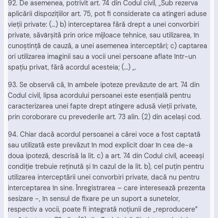
92. De asemenea, potrivit art. 74 din Codul civil, „Sub rezerva
aplicării dispoziţiilor art. 75, pot fi considerate ca atingeri aduse
vieţii private: (…) b) interceptarea fără drept a unei convorbiri
private, săvârşită prin orice mijloace tehnice, sau utilizarea, în
cunoştinţă de cauză, a unei asemenea interceptări; c) captarea
ori utilizarea imaginii sau a vocii unei persoane aflate într-un
spaţiu privat, fără acordul acesteia; (…) „.
93. Se observă că, în ambele ipoteze prevăzute de art. 74 din
Codul civil, lipsa acordului persoanei este esenţială pentru
caracterizarea unei fapte drept atingere adusă vieţii private,
prin coroborare cu prevederile art. 73 alin. (2) din acelaşi cod.
94. Chiar dacă acordul persoanei a cărei voce a fost captată
sau utilizată este prevăzut în mod explicit doar în cea de-a
doua ipoteză, descrisă la lit. c) a art. 74 din Codul civil, aceeaşi
condiţie trebuie reţinută şi în cazul de la lit. b), cel puţin pentru
utilizarea interceptării unei convorbiri private, dacă nu pentru
interceptarea în sine. Înregistrarea – care interesează prezenta
sesizare -, în sensul de fixare pe un suport a sunetelor,
respectiv a vocii, poate fi integrată noţiunii de „reproducere”