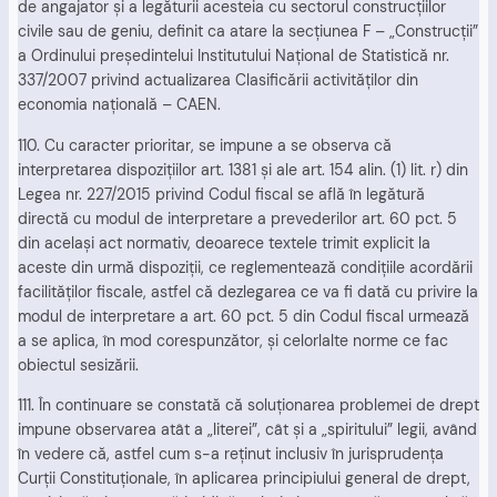
de angajator şi a legăturii acesteia cu sectorul construcţiilor
civile sau de geniu, definit ca atare la secţiunea F – „Construcţii”
a Ordinului preşedintelui Institutului Naţional de Statistică nr.
337/2007 privind actualizarea Clasificării activităţilor din
economia naţională – CAEN.
110. Cu caracter prioritar, se impune a se observa că
interpretarea dispoziţiilor art. 1381 şi ale art. 154 alin. (1) lit. r) din
Legea nr. 227/2015 privind Codul fiscal se află în legătură
directă cu modul de interpretare a prevederilor art. 60 pct. 5
din acelaşi act normativ, deoarece textele trimit explicit la
aceste din urmă dispoziţii, ce reglementează condiţiile acordării
facilităţilor fiscale, astfel că dezlegarea ce va fi dată cu privire la
modul de interpretare a art. 60 pct. 5 din Codul fiscal urmează
a se aplica, în mod corespunzător, şi celorlalte norme ce fac
obiectul sesizării.
111. În continuare se constată că soluţionarea problemei de drept
impune observarea atât a „literei”, cât şi a „spiritului” legii, având
în vedere că, astfel cum s-a reţinut inclusiv în jurisprudenţa
Curţii Constituţionale, în aplicarea principiului general de drept,