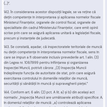
(…)”.
142. În considerarea acestor dispoziţii legale, se va reţine că
deţin competenţe în interpretarea şi aplicarea normelor fiscale
Ministerul Finanţelor, organele de control fiscal, organele de
specialitate din cadrul Ministerului Finanţelor, care emit opinii
scrise prin care se asigură aplicarea unitară a legislaţiei fiscale,
precum şi instanţele de judecată.
143. Se constată, aşadar, că inspectoratele teritoriale de muncă
nu deţin competenţe în interpretarea normelor fiscale, sens în
care se impun a fi observate inclusiv prevederile art. 1 alin. (3)
din Legea nr. 108/1999 pentru înfiinţarea şi organizarea
Inspecţiei Muncii, potrivit cărora: „(3) Inspecţia Muncii
îndeplineşte funcţia de autoritate de stat, prin care asigură
exercitarea controlului în domeniile relaţiilor de muncă,
securităţii şi sănătăţii în muncă şi supravegherii pieţei.”
144. Conform art. 6 alin. (2) pct. A lit. a) şi b) din acelaşi act
normativ: „Inspecţia Muncii are următoarele atribuţii specifice: A.
în domeniul relaţiilor de muncă: „a) controlează aplicarea