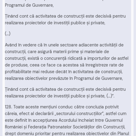
Programul de Guvernare,
Ţinând cont că activitatea de construcţii este decisivă pentru
realizarea proiectelor de investiţii publice şi private,
(…)
Având în vedere că în unele sectoare adiacente activităţii de
construcţii, care asigură materii prime şi materiale de
construcţii, există o concurenţă ridicată a importurilor de astfel
de produse, ceea ce face ca acestea să înregistreze rate de
profitabilitate mai reduse decât în activitatea de construcţii,
realizarea obiectivelor prevăzute în Programul de Guvernare,
Ţinând cont că activitatea de construcţii este decisivă pentru
realizarea proiectelor de investiţii publice şi private, (…)”.
128. Toate aceste menţiuni conduc către concluzia potrivit
căreia, efect al declarării „sectorului construcţiilor”, astfel cum
este definit în accepţiunea Acordului încheiat între Guvernul
României şi Federaţia Patronatelor Societăţilor din Construcţii,
drept domeniu prioritar pentru realizarea obiectivelor din Planul