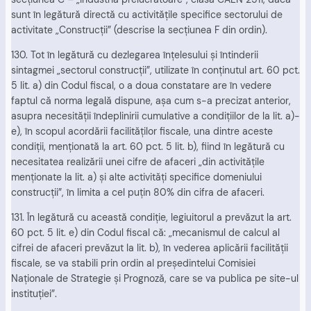
sunt în legătură directă cu activităţile specifice sectorului de
activitate „Construcţii” (descrise la secţiunea F din ordin).
130. Tot în legătură cu dezlegarea înţelesului şi întinderii
sintagmei „sectorul construcţii”, utilizate în conţinutul art. 60 pct.
5 lit. a) din Codul fiscal, o a doua constatare are în vedere
faptul că norma legală dispune, aşa cum s-a precizat anterior,
asupra necesităţii îndeplinirii cumulative a condiţiilor de la lit. a)-
e), în scopul acordării facilităţilor fiscale, una dintre aceste
condiţii, menţionată la art. 60 pct. 5 lit. b), fiind în legătură cu
necesitatea realizării unei cifre de afaceri „din activităţile
menţionate la lit. a) şi alte activităţi specifice domeniului
construcţii”, în limita a cel puţin 80% din cifra de afaceri.
131. În legătură cu această condiţie, legiuitorul a prevăzut la art.
60 pct. 5 lit. e) din Codul fiscal că: „mecanismul de calcul al
cifrei de afaceri prevăzut la lit. b), în vederea aplicării facilităţii
fiscale, se va stabili prin ordin al preşedintelui Comisiei
Naţionale de Strategie şi Prognoză, care se va publica pe site-ul
instituţiei”.