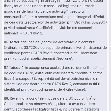
5 lit. a), cu subpct. i) şi ii) din Legea nr. 227/2015 privind Codul
fiscal, se va concluziona în sensul că legiuitorul a urmărit
acordarea de facilităţi pentru activităţi în „sectorul
construcţiilor”, într-o accepţiune mai largă a sintagmei, diferită
de cea dată „sectoarelor de activitate” prin Ordinul nr. 337/2007
privind actualizarea Clasificării activităţilor din economia
naţională – CAEN Rev. 2.
116. Astfel, noţiunea de „sector de activitate” din conţinutul
Ordinului nr. 337/2007 corespunde primului nivel din sistemul de
codificare pentru CAEN Rev. 2, constând în titlul identificat
printr-un cod alfabetic denumit „Secţiune”.
117. Totodată, în accepţiunea aceluiaşi ordin, „domeniile definite
de codurile CAEN”, astfel cum este inserată condiţia în norma
fiscală la subpct. (ii), reprezintă cel de-al patrulea nivel din
sistemul de codificare pentru CAEN Rev. 2, constând în titlul
identificat printr-un cod numeric de 4 cifre (clase).
118. Revenind la condiţiile impuse de art. 60 pct. 5 lit. a) din
Codul fiscal, se va observa că legiuitorul a avut în vedere,
pentru acordarea facilităţilor fiscale, includerea în categoria