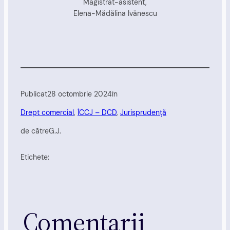
Magistrat-asistent,
Elena-Mădălina Ivănescu
Publicat
28 octombrie 2024
în
Drept comercial
, 
ÎCCJ – DCD
, 
Jurisprudență
de către
G.J.
Etichete:
Comentarii