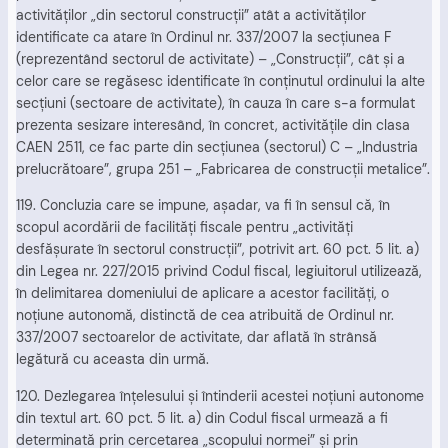
activităţilor „din sectorul construcţii” atât a activităţilor
identificate ca atare în Ordinul nr. 337/2007 la secţiunea F
(reprezentând sectorul de activitate) – „Construcţii”, cât şi a
celor care se regăsesc identificate în conţinutul ordinului la alte
secţiuni (sectoare de activitate), în cauza în care s-a formulat
prezenta sesizare interesând, în concret, activităţile din clasa
CAEN 2511, ce fac parte din secţiunea (sectorul) C – „Industria
prelucrătoare”, grupa 251 – „Fabricarea de construcţii metalice”.
119. Concluzia care se impune, aşadar, va fi în sensul că, în
scopul acordării de facilităţi fiscale pentru „activităţi
desfăşurate în sectorul construcţii”, potrivit art. 60 pct. 5 lit. a)
din Legea nr. 227/2015 privind Codul fiscal, legiuitorul utilizează,
în delimitarea domeniului de aplicare a acestor facilităţi, o
noţiune autonomă, distinctă de cea atribuită de Ordinul nr.
337/2007 sectoarelor de activitate, dar aflată în strânsă
legătură cu aceasta din urmă.
120. Dezlegarea înţelesului şi întinderii acestei noţiuni autonome
din textul art. 60 pct. 5 lit. a) din Codul fiscal urmează a fi
determinată prin cercetarea „scopului normei” şi prin