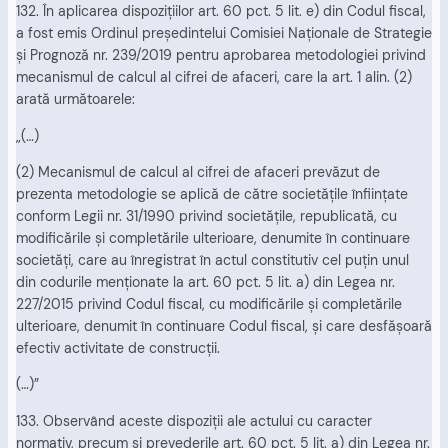
132. În aplicarea dispoziţiilor art. 60 pct. 5 lit. e) din Codul fiscal,
a fost emis Ordinul preşedintelui Comisiei Naţionale de Strategie
şi Prognoză nr. 239/2019 pentru aprobarea metodologiei privind
mecanismul de calcul al cifrei de afaceri, care la art. 1 alin. (2)
arată următoarele:
„(…)
(2) Mecanismul de calcul al cifrei de afaceri prevăzut de
prezenta metodologie se aplică de către societăţile înfiinţate
conform Legii nr. 31/1990 privind societăţile, republicată, cu
modificările şi completările ulterioare, denumite în continuare
societăţi, care au înregistrat în actul constitutiv cel puţin unul
din codurile menţionate la art. 60 pct. 5 lit. a) din Legea nr.
227/2015 privind Codul fiscal, cu modificările şi completările
ulterioare, denumit în continuare Codul fiscal, şi care desfăşoară
efectiv activitate de construcţii.
(…)”
133. Observând aceste dispoziţii ale actului cu caracter
normativ, precum şi prevederile art. 60 pct. 5 lit. a) din Legea nr.