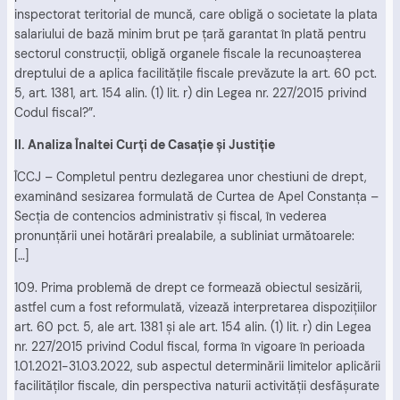
inspectorat teritorial de muncă, care obligă o societate la plata
salariului de bază minim brut pe ţară garantat în plată pentru
sectorul construcţii, obligă organele fiscale la recunoaşterea
dreptului de a aplica facilităţile fiscale prevăzute la art. 60 pct.
5, art. 1381, art. 154 alin. (1) lit. r) din Legea nr. 227/2015 privind
Codul fiscal?”.
II. Analiza Înaltei Curţi de Casaţie şi Justiţie
ÎCCJ – Completul pentru dezlegarea unor chestiuni de drept,
examinând sesizarea formulată de Curtea de Apel Constanţa –
Secţia de contencios administrativ şi fiscal, în vederea
pronunţării unei hotărâri prealabile, a subliniat următoarele:
[…]
109. Prima problemă de drept ce formează obiectul sesizării,
astfel cum a fost reformulată, vizează interpretarea dispoziţiilor
art. 60 pct. 5, ale art. 1381 şi ale art. 154 alin. (1) lit. r) din Legea
nr. 227/2015 privind Codul fiscal, forma în vigoare în perioada
1.01.2021-31.03.2022, sub aspectul determinării limitelor aplicării
facilităţilor fiscale, din perspectiva naturii activităţii desfăşurate