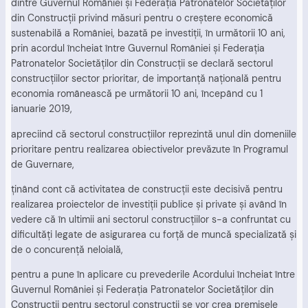
dintre Guvernul României şi Federaţia Patronatelor Societăţilor
din Construcţii privind măsuri pentru o creştere economică
sustenabilă a României, bazată pe investiţii, în următorii 10 ani,
prin acordul încheiat între Guvernul României şi Federaţia
Patronatelor Societăţilor din Construcţii se declară sectorul
construcţiilor sector prioritar, de importanţă naţională pentru
economia românească pe următorii 10 ani, începând cu 1
ianuarie 2019,
apreciind că sectorul construcţiilor reprezintă unul din domeniile
prioritare pentru realizarea obiectivelor prevăzute în Programul
de Guvernare,
ţinând cont că activitatea de construcţii este decisivă pentru
realizarea proiectelor de investiţii publice şi private şi având în
vedere că în ultimii ani sectorul construcţiilor s-a confruntat cu
dificultăţi legate de asigurarea cu forţă de muncă specializată şi
de o concurenţă neloială,
pentru a pune în aplicare cu prevederile Acordului încheiat între
Guvernul României şi Federaţia Patronatelor Societăţilor din
Construcţii pentru sectorul construcţii se vor crea premisele