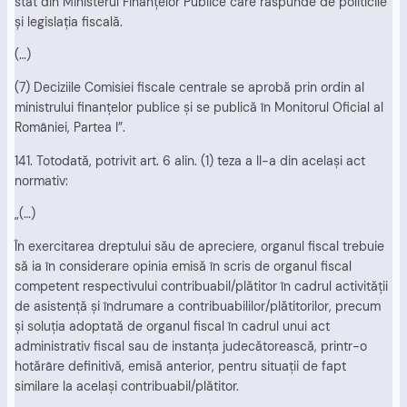
stat din Ministerul Finanţelor Publice care răspunde de politicile
şi legislaţia fiscală.
(…)
(7) Deciziile Comisiei fiscale centrale se aprobă prin ordin al
ministrului finanţelor publice şi se publică în Monitorul Oficial al
României, Partea I”.
141. Totodată, potrivit art. 6 alin. (1) teza a II-a din acelaşi act
normativ:
„(…)
În exercitarea dreptului său de apreciere, organul fiscal trebuie
să ia în considerare opinia emisă în scris de organul fiscal
competent respectivului contribuabil/plătitor în cadrul activităţii
de asistenţă şi îndrumare a contribuabililor/plătitorilor, precum
şi soluţia adoptată de organul fiscal în cadrul unui act
administrativ fiscal sau de instanţa judecătorească, printr-o
hotărâre definitivă, emisă anterior, pentru situaţii de fapt
similare la acelaşi contribuabil/plătitor.