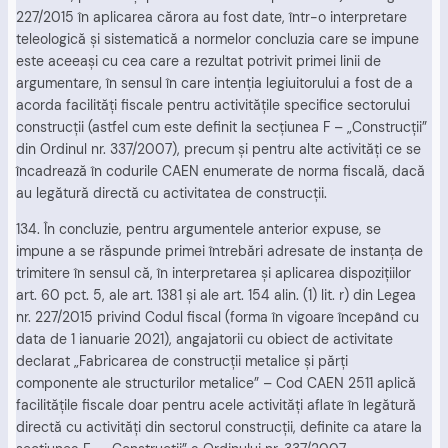
227/2015 în aplicarea cărora au fost date, într-o interpretare
teleologică şi sistematică a normelor concluzia care se impune
este aceeaşi cu cea care a rezultat potrivit primei linii de
argumentare, în sensul în care intenţia legiuitorului a fost de a
acorda facilităţi fiscale pentru activităţile specifice sectorului
construcţii (astfel cum este definit la secţiunea F – „Construcţii”
din Ordinul nr. 337/2007), precum şi pentru alte activităţi ce se
încadrează în codurile CAEN enumerate de norma fiscală, dacă
au legătură directă cu activitatea de construcţii.
134. În concluzie, pentru argumentele anterior expuse, se
impune a se răspunde primei întrebări adresate de instanţa de
trimitere în sensul că, în interpretarea şi aplicarea dispoziţiilor
art. 60 pct. 5, ale art. 1381 şi ale art. 154 alin. (1) lit. r) din Legea
nr. 227/2015 privind Codul fiscal (forma în vigoare începând cu
data de 1 ianuarie 2021), angajatorii cu obiect de activitate
declarat „Fabricarea de construcţii metalice şi părţi
componente ale structurilor metalice” – Cod CAEN 2511 aplică
facilităţile fiscale doar pentru acele activităţi aflate în legătură
directă cu activităţi din sectorul construcţii, definite ca atare la