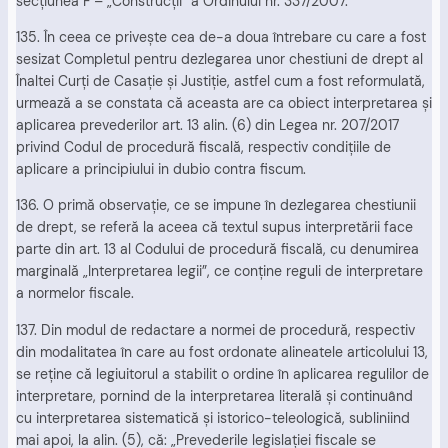
secţiunea F – „Construcţii” a Ordinului nr. 337/2007.
135. În ceea ce priveşte cea de-a doua întrebare cu care a fost
sesizat Completul pentru dezlegarea unor chestiuni de drept al
Înaltei Curţi de Casaţie şi Justiţie, astfel cum a fost reformulată,
urmează a se constata că aceasta are ca obiect interpretarea şi
aplicarea prevederilor art. 13 alin. (6) din Legea nr. 207/2017
privind Codul de procedură fiscală, respectiv condiţiile de
aplicare a principiului in dubio contra fiscum.
136. O primă observaţie, ce se impune în dezlegarea chestiunii
de drept, se referă la aceea că textul supus interpretării face
parte din art. 13 al Codului de procedură fiscală, cu denumirea
marginală „Interpretarea legii”, ce conţine reguli de interpretare
a normelor fiscale.
137. Din modul de redactare a normei de procedură, respectiv
din modalitatea în care au fost ordonate alineatele articolului 13,
se reţine că legiuitorul a stabilit o ordine în aplicarea regulilor de
interpretare, pornind de la interpretarea literală şi continuând
cu interpretarea sistematică şi istorico-teleologică, subliniind
mai apoi, la alin. (5), că: „Prevederile legislaţiei fiscale se