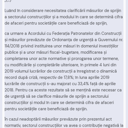
„(…)
Luând în considerare necesitatea clarificării măsurilor de sprijin
a sectorului construcţiilor şi a modului în care se determină cifra
de afaceri pentru societăţile care beneficiază de sprijin,
ca urmare a Acordului cu Federaţia Patronatelor din Construcţii
şi măsurilor prevăzute de Ordonanţa de urgenţă a Guvernului nr.
114/2018 privind instituirea unor măsuri în domeniul investiţiilor
publice şi a unor măsuri fiscal-bugetare, modificarea şi
completarea unor acte normative şi prorogarea unor termene,
cu modificările şi completările ulterioare, în primele 4 luni din
2019 volumul lucrărilor de construcţii a înregistrat o dinamică
record după criză, respectiv de 17,8%; în luna aprilie 2019
lucrările de construcţii s-au majorat cu 33,4% faţă de aprilie
2018. Pentru ca aceste rezultate să se menţină este necesar ca
de urgenţă să se clarifice măsurile de sprijin a sectorului
construcţiilor şi modul în care se determină cifra de afaceri
pentru societăţile care beneficiază de sprijin.
În cazul neadoptării măsurilor prevăzute prin prezentul act
normativ, sectorul construcţiilor va avea o contribuţie negativă la