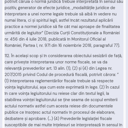
potrivit căruia o normă juridică trebuie interpretată în sensul său
pozitiv, generator de efecte juridice, „modalităţile juridice de
interpretare a unei norme legale trebuie să aibă în vedere nu
numai litera, ci şi spiritul legii, astfel încât rezultatul aplicării
practice a normei juridice să fie cât mai aproape de finalitatea
urmărită de legiuitor” (Decizia Curţii Constituţionale a României
nr. 456 din 4 iulie 2018, publicată în Monitorul Oficial al
României, Partea I, nr. 971 din 16 noiembrie 2018, paragraful 77).
112. În acelaşi scop şi în considerarea obiectului sesizării de faţă,
care priveşte interpretarea unor norme fiscale, se va da
relevanţă prevederilor art. 13 alin. (1), (2) şi (4) din Legea nr.
207/2015 privind Codul de procedură fiscală, potrivit cărora: ”
(1) Interpretarea reglementărilor fiscale trebuie să respecte
voinţa legiuitorului, aşa cum este exprimată în lege. (2) În cazul
în care voinţa legiuitorului nu reiese clar din textul legii, la
stabilirea voinţei legiuitorului se ţine seama de scopul emiterii
actului normativ astfel cum acesta reiese din documentele
publice ce însoţesc actul normativ în procesul de elaborare,
dezbatere şi aprobare. (…) (4) Prevederile legislaţiei fiscale
susceptibile de mai multe înţelesuri se interpretează în sensul în