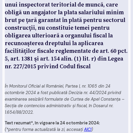
unui inspectorat teritorial de muncă, care
obligă un angajator la plata salariului minim
brut pe ţară garantat în plată pentru sectorul
construcţii, nu constituie temei pentru
obligarea ulterioară a organului fiscal la
recunoaşterea dreptului la aplicarea
facilităţilor fiscale reglementate de art. 60 pct.
5, art. 1381 şi art. 154 alin. (1) lit. r) din Legea
nr. 227/2015 privind Codul fiscal
În Monitorul Oficial al României, Partea I, nr. 1065 din 24
octombrie 2024 a fost publicată Decizia nr. 44/2024 privind
examinarea sesizării formulate de Curtea de Apel Constanţa –
Secţia de contencios administrativ şi fiscal, în Dosarul nr.
1.654/88/2022.
Text rezumat*, în vigoare la 24 octombrie 2024:
(*pentru forma actualizată la zi, accesați
AICI
)