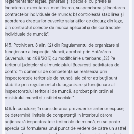
reglementărilor legale, generale şi speciale, cu privire la
încheierea, executarea, modificarea, suspendarea şi încetarea
contractelor individuale de muncă; b) controlează stabilirea şi
acordarea drepturilor cuvenite salariaţilor ce decurg din lege,
din contractul colectiv de muncă aplicabil şi din contractele
individuale de muncă;”.
145. Potrivit art. 3 alin. (2) din Regulamentul de organizare şi
funcţionare a Inspecţiei Muncii, aprobat prin Hotărârea
Guvernului nr. 488/2017, cu modificările ulterioare: „(2) Pe
teritoriul judeţelor şi al municipiului Bucureşti, activitatea de
control în domeniul de competenţă se realizează prin
inspectoratele teritoriale de muncă, ale căror atribuţii sunt
stabilite prin regulamentul de organizare şi funcţionare al
inspectoratului teritorial de muncă, aprobat prin ordin al
ministrului muncii şi justiţiei sociale.”
146. În concluzie, în considerarea prevederilor anterior expuse,
ce determină limitele de competenţă în interiorul cărora
acţionează inspectoratele teritoriale de muncă, nu se poate
aprecia că formularea unui punct de vedere de către un astfel