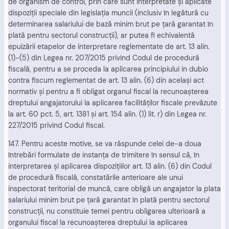
de organism de control, prin care sunt interpretate şi aplicate
dispoziţii speciale din legislaţia muncii (inclusiv în legătură cu
determinarea salariului de bază minim brut pe ţară garantat în
plată pentru sectorul construcţii), ar putea fi echivalentă
epuizării etapelor de interpretare reglementate de art. 13 alin.
(1)-(5) din Legea nr. 207/2015 privind Codul de procedură
fiscală, pentru a se proceda la aplicarea principiului in dubio
contra fiscum reglementat de art. 13 alin. (6) din acelaşi act
normativ şi pentru a fi obligat organul fiscal la recunoaşterea
dreptului angajatorului la aplicarea facilităţilor fiscale prevăzute
la art. 60 pct. 5, art. 1381 şi art. 154 alin. (1) lit. r) din Legea nr.
227/2015 privind Codul fiscal.
147. Pentru aceste motive, se va răspunde celei de-a doua
întrebări formulate de instanţa de trimitere în sensul că, în
interpretarea şi aplicarea dispoziţiilor art. 13 alin. (6) din Codul
de procedură fiscală, constatările anterioare ale unui
inspectorat teritorial de muncă, care obligă un angajator la plata
salariului minim brut pe ţară garantat în plată pentru sectorul
construcţii, nu constituie temei pentru obligarea ulterioară a
organului fiscal la recunoaşterea dreptului la aplicarea