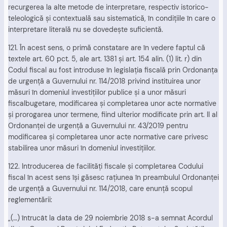
recurgerea la alte metode de interpretare, respectiv istorico-
teleologică şi contextuală sau sistematică, în condiţiile în care o
interpretare literală nu se dovedeşte suficientă.
121. În acest sens, o primă constatare are în vedere faptul că
textele art. 60 pct. 5, ale art. 1381 şi art. 154 alin. (1) lit. r) din
Codul fiscal au fost introduse în legislaţia fiscală prin Ordonanţa
de urgenţă a Guvernului nr. 114/2018 privind instituirea unor
măsuri în domeniul investiţiilor publice şi a unor măsuri
fiscalbugetare, modificarea şi completarea unor acte normative
şi prorogarea unor termene, fiind ulterior modificate prin art. II al
Ordonanţei de urgenţă a Guvernului nr. 43/2019 pentru
modificarea şi completarea unor acte normative care privesc
stabilirea unor măsuri în domeniul investiţiilor.
122. Introducerea de facilităţi fiscale şi completarea Codului
fiscal în acest sens îşi găsesc raţiunea în preambulul Ordonanţei
de urgenţă a Guvernului nr. 114/2018, care enunţă scopul
reglementării:
„(…) întrucât la data de 29 noiembrie 2018 s-a semnat Acordul