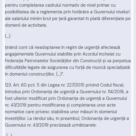
pentru completarea cadrului normativ de nivel primar cu
posibilitatea de a reglementa prin hotărâre a Guvernului niveluri
ale salariului minim brut pe ţară garantat în plată diferenţiate pe
domenii de activitate,
(…)
ţinând cont că neadoptarea în regim de urgenţă afectează
angajamentele Guvernului stabilite prin Acordul încheiat cu
Federaţia Patronatelor Societăţilor din Construcţii şi va perpetua
dificultăţile legate de asigurarea cu forţă de muncă specializată
în domeniul construcţiilor, (…)”.
123. Art. 60 pct. 5 din Legea nr. 227/2015 privind Codul fiscal,
introdus prin Ordonanţa de urgenţă a Guvernului nr. 114/2018, a
fost ulterior modificat prin Ordonanţa de urgenţă a Guvernului
nr. 43/2019 pentru modificarea şi completarea unor acte
normative care privesc stabilirea unor măsuri în domeniul
investiţiilor. La rândul său, în preambul, Ordonanţa de urgenţă a
Guvernului nr. 43/2019 precizează următoarele: