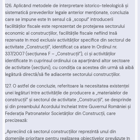
126. Aplicând metodele de interpretare istorico-teleologică şi
sistematică prevederilor legale anterior menţionate, concluzia
care se impune este în sensul că „scopul” introducerii
facilităţilor fiscale este reprezentat de protejarea sectorului
economic al construcţiilor, facilităţile fiscale nefiind însă
rezervate în mod exclusiv activităţilor specifice din sectorul de
activitate „Construcţii”, identificat ca atare în Ordinul nr.
337/2007 (secţiunea F – „Construcţii”), ci şi activităţilor
identificate în cuprinsul ordinului ca aparţinând altor sectoare
de activitate (secţiuni), cu condiţia ca acestea din urmă să aibă
legătură directă/să fie adiacente sectorului construcţiilor.
127. O astfel de concluzie, referitoare la necesitatea existenţei
unei legături între activităţile de producere a „materialelor de
construcţii” şi sectorul de activitate „Construcţii”, se desprinde
şi din preambulul Acordului încheiat între Guvernul României şi
Federaţia Patronatelor Societăţilor din Construcţii, care
precizează:
„Apreciind că sectorul construcţiilor reprezintă unul din
domeniile prioritare pentru realizarea obiectivelor prevăzute în