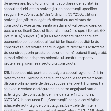
de guvernare, legiuitorul a urmărit acordarea de facilităţi în
scopul sprijinirii atât a activităţilor de construcţii, specifice
secţiunii F – „Construcţii” din Ordinul nr. 337/2007, cât şi a
activităţilor „aflate în legătură directă cu activitatea de
construcţii”. Acesta reprezintă aşadar motivul pentru care, cu
ocazia modificării Codului fiscal şi a inserării dispoziţiilor art. 60
pct. 5 lit. a) subpct. (i) şi (ii) au fost indicate drept activităţi
economice ce fac obiect al facilităţilor fiscale activităţile de
construcţii şi activităţile aflate în legătură directă cu activităţile
de construcţii, prin prestarea celor din urmă putând fi asigurată,
în mod eficient, atingerea obiectivului urmărit, respectiv
protejarea şi sprijinirea sectorului construcţii.
129. În consecinţă, pentru a se asigura scopul reglementării, în
determinarea limitelor în care sunt aplicabile facilităţile fiscale,
dispuse prin normele de drept supuse interpretării, urmează a
se avea în vedere desfăşurarea de către angajatori atât a
activităţilor de construcţii, definite ca atare în Ordinul nr.
337/2007, la secţiunea F – „Construcţii”, cât şi a activităţilor
adiacente activităţii de construcţii, inclusiv cele definite la
secţiunea C – „Industria prelucrătoare”, clasa CAEN 2511, dacă