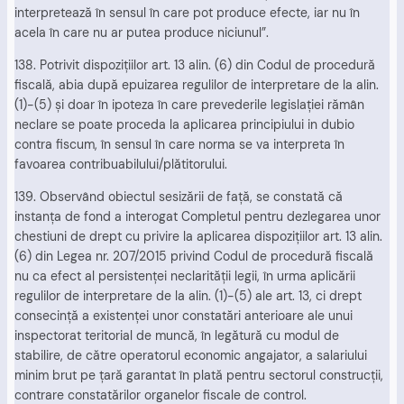
interpretează în sensul în care pot produce efecte, iar nu în
acela în care nu ar putea produce niciunul”.
138. Potrivit dispoziţiilor art. 13 alin. (6) din Codul de procedură
fiscală, abia după epuizarea regulilor de interpretare de la alin.
(1)-(5) şi doar în ipoteza în care prevederile legislaţiei rămân
neclare se poate proceda la aplicarea principiului in dubio
contra fiscum, în sensul în care norma se va interpreta în
favoarea contribuabilului/plătitorului.
139. Observând obiectul sesizării de faţă, se constată că
instanţa de fond a interogat Completul pentru dezlegarea unor
chestiuni de drept cu privire la aplicarea dispoziţiilor art. 13 alin.
(6) din Legea nr. 207/2015 privind Codul de procedură fiscală
nu ca efect al persistenţei neclarităţii legii, în urma aplicării
regulilor de interpretare de la alin. (1)-(5) ale art. 13, ci drept
consecinţă a existenţei unor constatări anterioare ale unui
inspectorat teritorial de muncă, în legătură cu modul de
stabilire, de către operatorul economic angajator, a salariului
minim brut pe ţară garantat în plată pentru sectorul construcţii,
contrare constatărilor organelor fiscale de control.