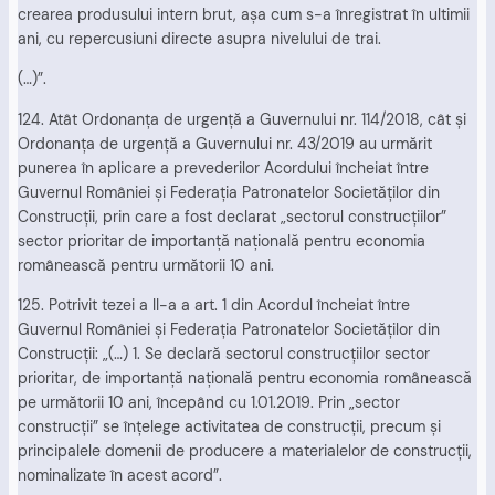
crearea produsului intern brut, aşa cum s-a înregistrat în ultimii
ani, cu repercusiuni directe asupra nivelului de trai.
(…)”.
124. Atât Ordonanţa de urgenţă a Guvernului nr. 114/2018, cât şi
Ordonanţa de urgenţă a Guvernului nr. 43/2019 au urmărit
punerea în aplicare a prevederilor Acordului încheiat între
Guvernul României şi Federaţia Patronatelor Societăţilor din
Construcţii, prin care a fost declarat „sectorul construcţiilor”
sector prioritar de importanţă naţională pentru economia
românească pentru următorii 10 ani.
125. Potrivit tezei a II-a a art. 1 din Acordul încheiat între
Guvernul României şi Federaţia Patronatelor Societăţilor din
Construcţii: „(…) 1. Se declară sectorul construcţiilor sector
prioritar, de importanţă naţională pentru economia românească
pe următorii 10 ani, începând cu 1.01.2019. Prin „sector
construcţii” se înţelege activitatea de construcţii, precum şi
principalele domenii de producere a materialelor de construcţii,
nominalizate în acest acord”.