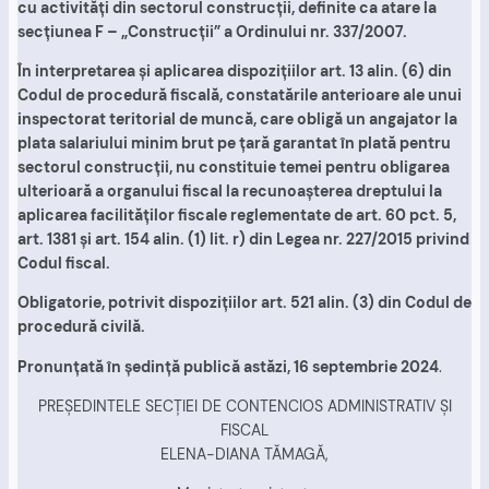
cu activităţi din sectorul construcţii, definite ca atare la
secţiunea F – „Construcţii” a Ordinului nr. 337/2007.
În interpretarea şi aplicarea dispoziţiilor art. 13 alin. (6) din
Codul de procedură fiscală, constatările anterioare ale unui
inspectorat teritorial de muncă, care obligă un angajator la
plata salariului minim brut pe ţară garantat în plată pentru
sectorul construcţii, nu constituie temei pentru obligarea
ulterioară a organului fiscal la recunoaşterea dreptului la
aplicarea facilităţilor fiscale reglementate de art. 60 pct. 5,
art. 1381 şi art. 154 alin. (1) lit. r) din Legea nr. 227/2015 privind
Codul fiscal.
Obligatorie, potrivit dispoziţiilor art. 521 alin. (3) din Codul de
procedură civilă.
Pronunţată în şedinţă publică astăzi, 16 septembrie 2024
.
PREŞEDINTELE SECŢIEI DE CONTENCIOS ADMINISTRATIV ŞI
FISCAL
ELENA-DIANA TĂMAGĂ,