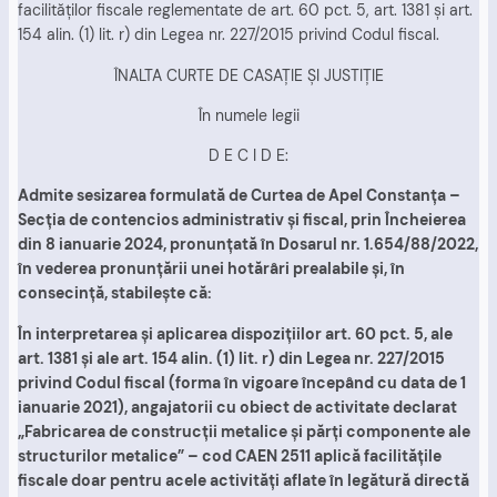
facilităţilor fiscale reglementate de art. 60 pct. 5, art. 1381 şi art.
154 alin. (1) lit. r) din Legea nr. 227/2015 privind Codul fiscal.
ÎNALTA CURTE DE CASAŢIE ŞI JUSTIŢIE
În numele legii
D E C I D E:
Admite sesizarea formulată de Curtea de Apel Constanţa –
Secţia de contencios administrativ şi fiscal, prin Încheierea
din 8 ianuarie 2024, pronunţată în Dosarul nr. 1.654/88/2022,
în vederea pronunţării unei hotărâri prealabile şi, în
consecinţă, stabileşte că:
În interpretarea şi aplicarea dispoziţiilor art. 60 pct. 5, ale
art. 1381 şi ale art. 154 alin. (1) lit. r) din Legea nr. 227/2015
privind Codul fiscal (forma în vigoare începând cu data de 1
ianuarie 2021), angajatorii cu obiect de activitate declarat
„Fabricarea de construcţii metalice şi părţi componente ale
structurilor metalice” – cod CAEN 2511 aplică facilităţile
fiscale doar pentru acele activităţi aflate în legătură directă