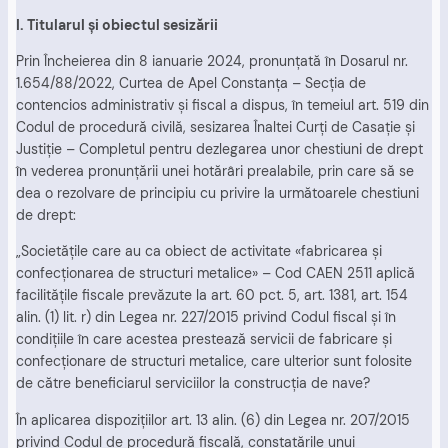
I. Ti
tularul şi obiectul sesizării
Prin Încheierea din 8 ianuarie 2024, pronunţată în Dosarul nr.
1.654/88/2022, Curtea de Apel Constanţa – Secţia de
contencios administrativ şi fiscal a dispus, în temeiul art. 519 din
Codul de procedură civilă, sesizarea Înaltei Curţi de Casaţie şi
Justiţie – Completul pentru dezlegarea unor chestiuni de drept
în vederea pronunţării unei hotărâri prealabile, prin care să se
dea o rezolvare de principiu cu privire la următoarele chestiuni
de drept:
„Societăţile care au ca obiect de activitate «fabricarea şi
confecţionarea de structuri metalice» – Cod CAEN 2511 aplică
facilităţile fiscale prevăzute la art. 60 pct. 5, art. 1381, art. 154
alin. (1) lit. r) din Legea nr. 227/2015 privind Codul fiscal şi în
condiţiile în care acestea prestează servicii de fabricare şi
confecţionare de structuri metalice, care ulterior sunt folosite
de către beneficiarul serviciilor la construcţia de nave?
În aplicarea dispoziţiilor art. 13 alin. (6) din Legea nr. 207/2015
privind Codul de procedură fiscală, constatările unui