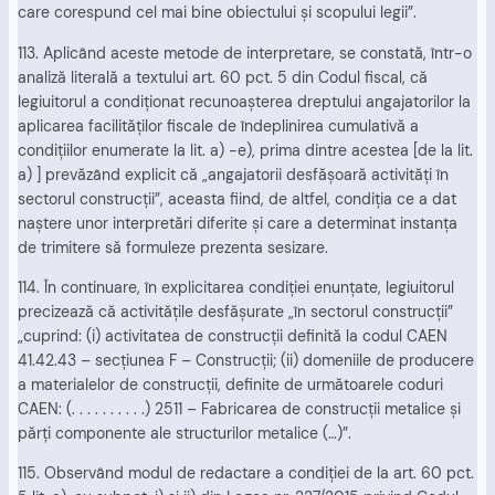
care corespund cel mai bine obiectului şi scopului legii”.
113. Aplicând aceste metode de interpretare, se constată, într-o
analiză literală a textului art. 60 pct. 5 din Codul fiscal, că
legiuitorul a condiţionat recunoaşterea dreptului angajatorilor la
aplicarea facilităţilor fiscale de îndeplinirea cumulativă a
condiţiilor enumerate la lit. a) -e), prima dintre acestea [de la lit.
a) ] prevăzând explicit că „angajatorii desfăşoară activităţi în
sectorul construcţii”, aceasta fiind, de altfel, condiţia ce a dat
naştere unor interpretări diferite şi care a determinat instanţa
de trimitere să formuleze prezenta sesizare.
114. În continuare, în explicitarea condiţiei enunţate, legiuitorul
precizează că activităţile desfăşurate „în sectorul construcţii”
„cuprind: (i) activitatea de construcţii definită la codul CAEN
41.42.43 – secţiunea F – Construcţii; (ii) domeniile de producere
a materialelor de construcţii, definite de următoarele coduri
CAEN: (. . . . . . . . . .) 2511 – Fabricarea de construcţii metalice şi
părţi componente ale structurilor metalice (…)”.
115. Observând modul de redactare a condiţiei de la art. 60 pct.