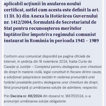
aplicabil acţiunii în anularea noului
certificat, astfel cum acesta este definit la art.
11 lit. b) din Anexa la Hotărârea Guvernului
nr. 1412/2004, formulată de Secretariatul de
Stat pentru recunoaşterea meritelor
luptătorilor împotriva regimului comunist
instaurat în România în perioada 1945 – 1989
Conform unui comunicat disponibil pe pagina oficială de
internet, în şedinţa din 18 noiembrie 2024, Înalta Curte de
Casaţie şi Justiţie – Completul pentru dezlegarea unor chestiuni
de drept în materie civilă, legal constituit în fiecare dintre cauze,
a soluționat șaisprezece sesizări în vederea pronunțării unei
hotărâri prealabile pentru dezlegarea unor chestiuni de drept,
fiind pronunțată și următoarea soluție de admitere, respectiv:
Prin
Decizia nr. 88/2024
din dosarul nr. 1867/1/2024, s-a
pronunțat următoarea soluție obligatorie: