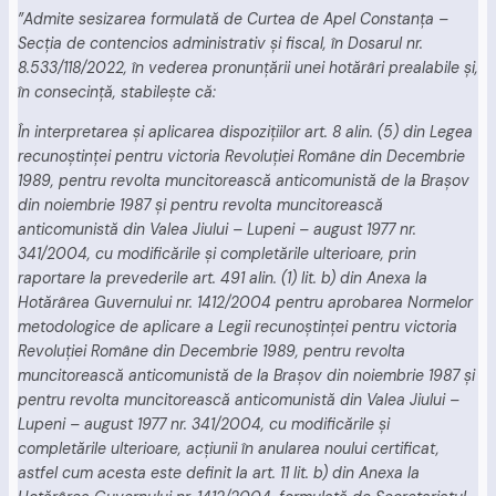
”Admite sesizarea formulată de Curtea de Apel Constanţa –
Secţia de contencios administrativ şi fiscal, în Dosarul nr.
8.533/118/2022, în vederea pronunţării unei hotărâri prealabile şi,
în consecinţă, stabileşte că:
În interpretarea şi aplicarea dispoziţiilor art. 8 alin. (5) din Legea
recunoştinţei pentru victoria Revoluţiei Române din Decembrie
1989, pentru revolta muncitorească anticomunistă de la Braşov
din noiembrie 1987 şi pentru revolta muncitorească
anticomunistă din Valea Jiului – Lupeni – august 1977 nr.
341/2004, cu modificările şi completările ulterioare, prin
raportare la prevederile art. 491 alin. (1) lit. b) din Anexa la
Hotărârea Guvernului nr. 1412/2004 pentru aprobarea Normelor
metodologice de aplicare a Legii recunoştinţei pentru victoria
Revoluţiei Române din Decembrie 1989, pentru revolta
muncitorească anticomunistă de la Braşov din noiembrie 1987 şi
pentru revolta muncitorească anticomunistă din Valea Jiului –
Lupeni – august 1977 nr. 341/2004, cu modificările şi
completările ulterioare, acţiunii în anularea noului certificat,
astfel cum acesta este definit la art. 11 lit. b) din Anexa la