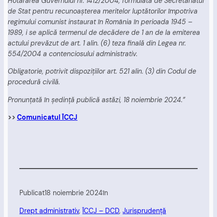
Hotărârea Guvernului nr. 1412/2004, formulată de Secretariatul
de Stat pentru recunoaşterea meritelor luptătorilor împotriva
regimului comunist instaurat în România în perioada 1945 –
1989, i se aplică termenul de decădere de 1 an de la emiterea
actului prevăzut de art. 1 alin. (6) teza finală din Legea nr.
554/2004 a contenciosului administrativ.
Obligatorie, potrivit dispoziţiilor art. 521 alin. (3) din Codul de
procedură civilă.
Pronunţată în şedinţă publică astăzi, 18 noiembrie 2024.”
>>
Comunicatul ÎCCJ
Publicat
18 noiembrie 2024
în
Drept administrativ
, 
ÎCCJ – DCD
, 
Jurisprudență