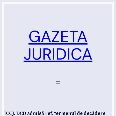
Sari
la
conținut
GAZETA
JURIDICA
ÎCCJ. DCD admisă ref. termenul de decădere